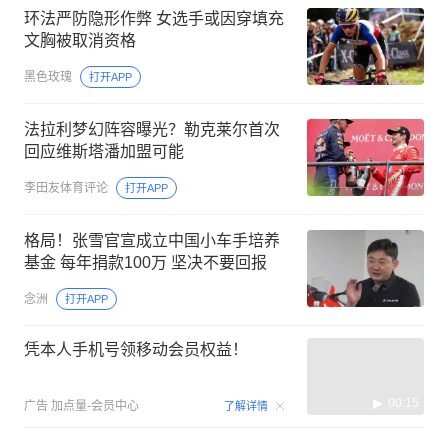
环法严防隐形作弊 女选手或因穿填充
文胸被取消资格
黑色玫瑰
打开APP
法拉利梦幻阵容曝光？勒克莱尔首次
回应维斯塔潘加盟可能
李田友体育评论
打开APP
格局！张雪官宣成立中国小车手培养
基金 每年捐款100万 坚决不要回报
念洲
打开APP
凭本人手机号领移动会员权益！
00:15
广告
加点量-会员中心
了解详情