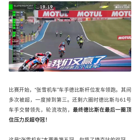
比赛开始，“张雪机车”车手德比斯杆位发车领跑。其间
多次被超，一度掉到第三。还剩六圈时德比斯与61号
车手交替领先，轮流攻防，
最终德比斯在最后一圈顶
住压力反超夺冠！
这是“张雪机车”本赛季第五冠，包揽了捷克站的双冠。