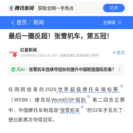
· 获取全网一手热点
打开
首页
新闻
无障碍
最后一圈反超！张雪机车，第五冠！
红星新闻
关注
2026年5月17日20:49
四川
成都商报红星新闻官方账号
问AI
·
张雪机车连续夺冠如何提升中国制造国际形象？
在刚刚结束的2026
世界超级摩托车锦标赛
（WSBK）捷克站
WorldSSP组别
第二回合正赛
中，中国摩托车制造商“
张雪机车
”的53车手瓦伦丁-
德比斯再次夺得冠军。