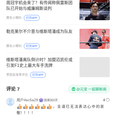
周冠宇机会来了？有传闻称佩雷斯团
队已开始与威廉姆斯谈判
赛车小喇叭
打开APP
勒克莱尔不介意与维斯塔潘成为队友
赛车小喇叭
打开APP
维斯塔潘离队倒计时？加盟迈凯伦或
引发F1史上最大车手洗牌
李田友体育评论
打开APP
评论
7
@元宝 一起聊新闻
用户4ec5a29
4
，言语已无法表达心中的崇