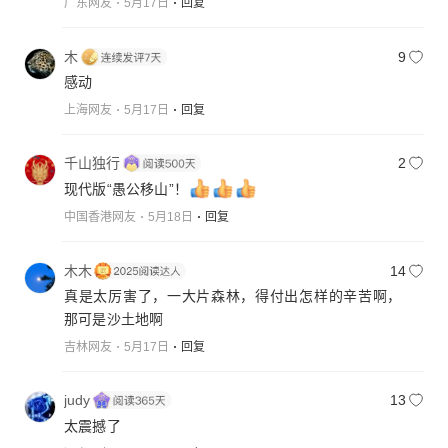
广东网友
5月17日
回复
木
9
感动
上海网友
5月17日
回复
千山独行
2
现代版“愚公移山”！
中国香港网友
5月18日
回复
木木
14
真是太厉害了，一大片森林，得付出怎样的辛苦啊，
那可是沙土地啊
吉林网友
5月17日
回复
judy
13
太震撼了