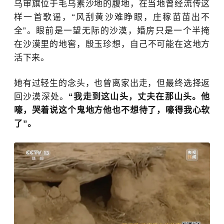
乌审旗位于毛乌素沙地的腹地，在当地曾经流传这
样一首歌谣，“风刮黄沙难睁眼，庄稼苗苗出不
全”。
眼前是
一望无际的沙漠，
婚房只是一个半掩
在沙漠里的地窖，
殷玉珍
想，自己不可能在这地方
活下来。
她有过轻生的念头，也曾离家出走，但最终选择返
回沙
漠深处。
“
我走到这山头，丈夫在那山头。他
嚎，哭着说这个鬼地方他也不想待了，嚎得我心软
了”。