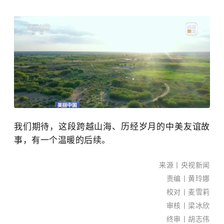
我们期待，这段跨越山海、历经岁月的中美友谊故
事，有一个温暖的后续。
南国
早报
来源丨央视新闻
全媒
责编丨黄玲娜
体记
校对丨麦雪莉
者
审核丨
梁冰欣
黎莹
终审丨胡志伟