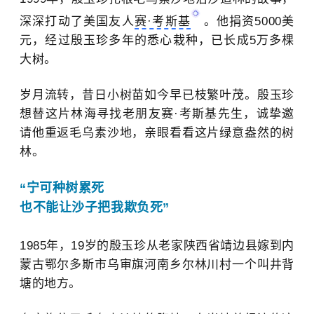
深深打动了美国友人
赛·考斯基
。他捐资5000美
元，经过殷玉珍多年的悉心栽种，已长成5万多棵
大树。
岁月流转，昔日小树苗如今早已枝繁叶茂。殷玉珍
想替这片林海寻找老朋友赛·考斯基先生，诚挚邀
请他重返毛乌素沙地，亲眼看看这片绿意盎然的树
林。
“宁可种树
累死
也
不能让沙子把我欺负死”
1985年，19岁的殷玉珍从老家陕西省靖边县嫁到内
蒙古鄂尔多斯市乌审旗河南乡尔林川村一个叫井背
塘的
地方。