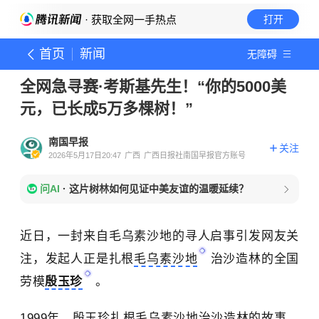
· 获取全网一手热点
打开
首页
新闻
无障碍
全网急寻赛·考斯基先生！“你的5000美
元，已长成5万多棵树！”
南国早报
关注
2026年5月17日20:47
广西
广西日报社南国早报官方账号
问AI
·
这片树林如何见证中美友谊的温暖延续？
近日，一封
来自毛乌
素沙地的寻人启事引发网友关
注，发起人正是
扎根
毛乌素沙地
治沙造林的
全国
劳模
殷玉珍
。
1999年，殷玉珍扎根毛乌素沙地治沙造林的故事，