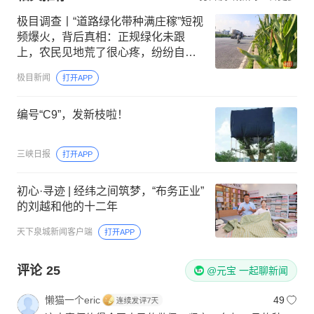
n
极目调查丨“道路绿化带种满庄稼”短视
频爆火，背后真相：正规绿化未跟
上，农民见地荒了很心疼，纷纷自发
种植；安阳当地干部称网上宣传是误
极目新闻
打开APP
导
编号“C9”，发新枝啦！
三峡日报
打开APP
初心·寻迹 | 经纬之间筑梦，“布务正业”
的刘越和他的十二年
天下泉城新闻客户端
打开APP
评论
25
@元宝 一起聊新闻
懒猫一个eric
49