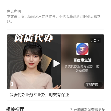
遐/文
苏华/
免责声明
图
本文来自腾讯新闻客户端创作者，不代表腾讯新闻的观点和立
新闻
场。
热
线：
0771
广告
-
5690
127
报料
邮
箱：
了解详情
news
@ng
资质代办业务专业办，时效有保证
zb.c
om.c
相关推荐
打开腾讯新闻查看更多