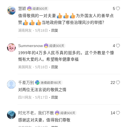
慧颖
5
值得敬佩的一对夫妻
为外国友人的善举点
赞
当地政府做了哪些治理风沙的举措？
湖南网友
5月18日
回复
Summersnow
4
1999年的4万多人民币真的挺多的。这个外教是个慷
慨有大爱的人。希望晚年健康幸福
美国网友
5月18日
回复
千差万别
22
对两位无法言说的敬佩之情
四川网友
5月17日
回复
时光不老，我们不散
14
感谢这对夫妻，值得我们尊敬