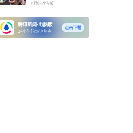
欧创队史纪录
1评论
-6小时前
腾讯新闻·电脑版
点击下载
24小时陪你追热点