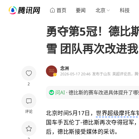
首页
要闻
北京
科技
勇夺第5冠！德比
雪 团队再次改进
念洲
2026-05-17 20:46
发布于
山东
英超评论员，腾
2
问AI
·
德比斯的赛车改进具体提升了哪
评论
北京时间5月17日，
世界超级摩托车
国车手瓦伦丁-德比斯再次夺得冠军
后，德比斯接受媒体的采访。