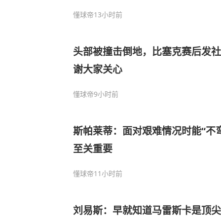
懂球帝
13小时前
头部被撞击倒地，比塞克赛后发社
谢大家关心
懂球帝
9小时前
斯帕莱蒂：面对艰难情况时能“不
至关重要
懂球帝
11小时前
刘易斯：早就知道马雷斯卡是顶尖