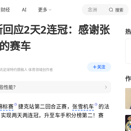
财经
AI
更多
念洲
搜索
斯回应2天2连冠：感谢张
热
我的赛车
关注
讯足球特约撰稿人 体育领域创作者
作
些性能？
锦标赛
捷克站第二回合正赛，
张雪机车
的法
，实现两天两连冠，升至车手积分榜第二！赛