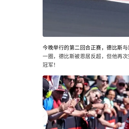
今晚举行的第二回合正赛，德比斯与
一圈，德比斯被恩居反超，但他再次
冠军！