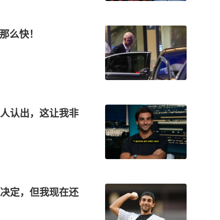
没那么快！
人认出，这让我非
决定，但我现在还