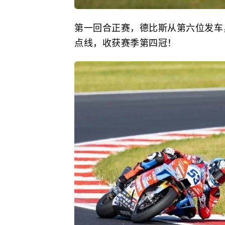
第一回合正赛，德比斯从第六位发车
点线，收获赛季第四冠！