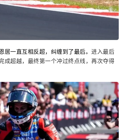
恩居一直互相反超，纠缠到了最后。
进入最后
完成超越，最终第一个冲过终点线，再次夺得