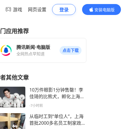
游戏
网页设置
登录
安装电脑版
内容更精彩
门应用推荐
腾讯新闻·电脑版
点击下载
全网热点早知道
者其他文章
10万件眼影1分钟售罄！李
佳琦的比熊犬，孵化上海新I
P，6年三招圈粉百万
-7小时前
从临时工到“单位人”，上海
首批2000多名员工制家政员