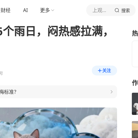
财经
AI
更多
上观新闻
搜索
6个雨日，闷热感拉满，
热
关注
号
作
梅标准？