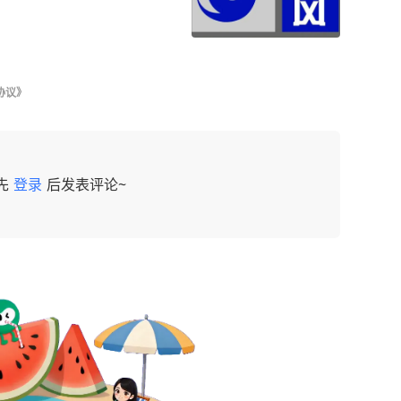
协议》
先
登录
后发表评论~