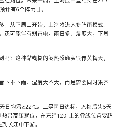
已经到位。未来一周，上海最高温维持在27℃
预计有6个阵雨日。
移，从下周二开始，上海将进入多阵雨模式。
，还可能伴有弱雷电。雨日多、湿度大，下周
到吗？这种黏糊糊的闷热感确实很像黄梅天，
看下不下雨、湿度大不大，而是需要同时集齐
天日均温≥22℃。二是雨日达标，入梅后头5天
热带高压就位，在东经120°上的脊线位置要超
送到长江中下游。