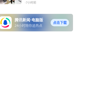
打破行业“盲盒”
-7小时前
腾讯新闻·电脑版
点击下载
24小时陪你追热点