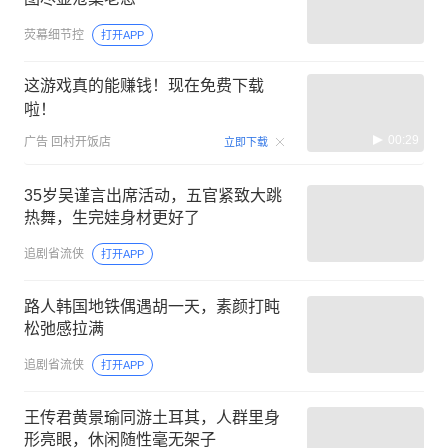
荧幕细节控
打开APP
这游戏真的能赚钱！现在免费下载
啦！
00:29
广告
回村开饭店
立即下载
35岁吴谨言出席活动，五官紧致大跳
热舞，生完娃身材更好了
追剧省流侠
打开APP
路人韩国地铁偶遇胡一天，素颜打盹
松弛感拉满
追剧省流侠
打开APP
王传君黄景瑜同游土耳其，人群里身
形亮眼，休闲随性毫无架子