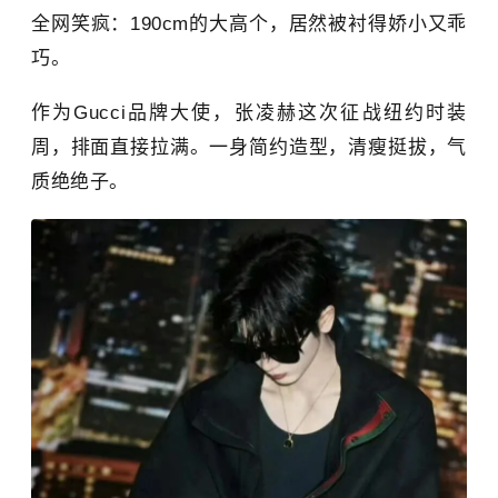
全网笑疯：190cm的大高个，居然被衬得娇小又乖
巧。
作为Gucci品牌大使，
张凌赫
这次
征战纽约时装
周，排面直接拉满。一身简约造型，清瘦挺拔，气
质绝绝子。