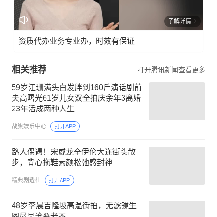
了解详情
资质代办业务专业办，时效有保证
相关推荐
打开腾讯新闻查看更多
59岁江珊满头白发胖到160斤演话剧前
夫高曙光61岁儿女双全拍庆余年3离婚
23年活成两种人生
战旗娱乐中心
打开APP
路人偶遇！宋威龙全伊伦大连街头散
步，背心拖鞋素颜松弛感封神
精典剧透社
打开APP
48岁李晨吉隆坡高温街拍，无滤镜生
图尽显沧桑老态