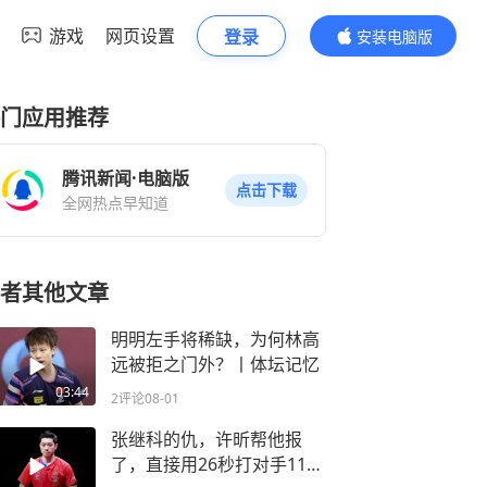
游戏
网页设置
登录
安装电脑版
内容更精彩
门应用推荐
腾讯新闻·电脑版
点击下载
全网热点早知道
者其他文章
明明左手将稀缺，为何林高
远被拒之门外？丨体坛记忆
03:44
2评论
08-01
张继科的仇，许昕帮他报
了，直接用26秒打对手11比