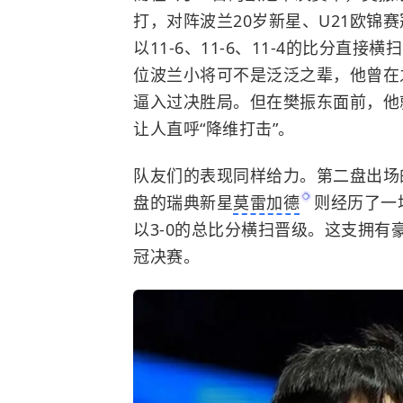
打，对阵波兰20岁新星、U21欧锦
以11-6、11-6、11-4的比分直
位波兰小将可不是泛泛之辈，他曾在
逼入过决胜局。但在樊振东面前，他
让人直呼“降维打击”。
队友们的表现同样给力。第二盘出场
盘的瑞典新星
莫雷加德
则经历了一
以3-0的总比分横扫晋级。这支拥
冠决赛。