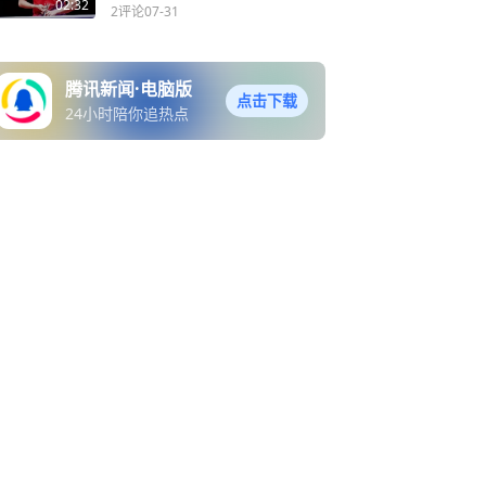
0丨体坛记忆
02:32
2评论
07-31
腾讯新闻·电脑版
点击下载
24小时陪你追热点