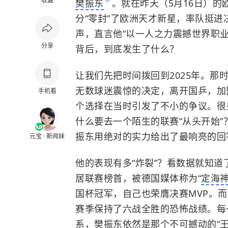
收藏
樊振东
。就在昨天（5月16日）的
分“零封”了欧洲天才新星，率队挺
声，直言他“以一人之力震撼世界职业
分享
背后，到底发生了什么？
让我们先把时间拨回到2025年。那
无数球迷震惊的决定，离开国乒，加
手机看
个选择在当时引发了不小的争议。很
什么要去一个陌生的联赛“从头开始”
振东用绝对的实力给出了最响亮的回
元宝 · 新闻妹
他的表现有多“炸裂”？看数据就知道
居联赛榜首，被德国媒体称为“
定海
国杯冠军，自己也荣膺决赛MVP。
赛季保持了六战全胜的恐怖战绩。每
系，樊振东依然是那个不可撼动的“王