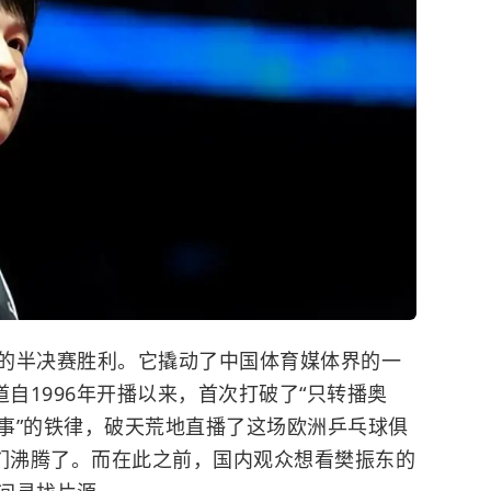
的半决赛胜利。它撬动了中国体育媒体界的一
道自1996年开播以来，首次打破了“只转播奥
事”的铁律，破天荒地直播了这场欧洲乒乓球俱
迷们沸腾了。而在此之前，国内观众想看樊振东的