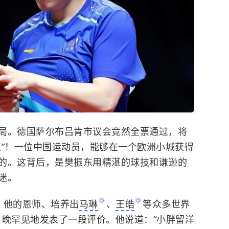
局。德国萨尔布吕肯市议会竟然全票通过，将
道”！一位中国运动员，能够在一个欧洲小城获得
的。这背后，是樊振东用精湛的球技和谦逊的
迷。
，他的恩师、培养出
马琳
、
王皓
等众多世界
6日晚罕见地发表了一段评价。他说道：“小胖留洋