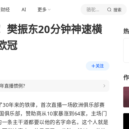
财经
AI
更多
骆驼体坛
搜索
！樊振东20分钟神速横
热
欧冠
关注
作
0年直播惯例？
了30年来的铁律，首次直播一场欧洲俱乐部赛
国俱乐部，赞助商从10家暴涨到64家，主场门
的一条主干道都要以他的名字命名。这个人就是