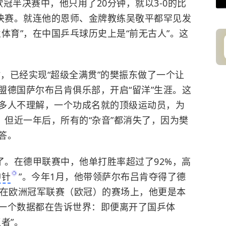
欧冠半决赛中，他只用了20分钟，就以3-0的比
进决赛。就连他的恩师、金牌教练吴敬平都罕见发
体育”，在中国乒乓球历史上是“前无古人”。这
时，已经实现“超级全满贯”的樊振东做了一个让
盟德国萨尔布吕肯俱乐部，开启“留洋”生涯。这
多人不理解，一个功成名就的顶级运动员，为
？但近一年后，所有的“杂音”都消失了，因为樊
答。
了。在德甲联赛中，他单打胜率超过了92%，高
神针
”。今年1月，他带领萨尔布吕肯夺得了德
而在欧洲冠军联赛（欧冠）的赛场上，他更是本
一个数据都在告诉世界：即便离开了国乒体
者”。