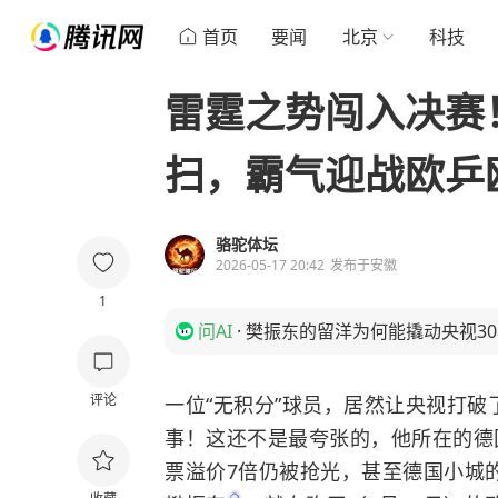
首页
要闻
北京
科技
雷霆之势闯入决赛
扫，霸气迎战欧乒
骆驼体坛
2026-05-17 20:42
发布于
安徽
1
问AI
·
樊振东的留洋为何能撬动央视3
评论
一位“无积分”球员，居然让央视打破
事！这还不是最夸张的，他所在的德
票溢价7倍仍被抢光，甚至德国小城