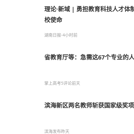
理论·新域 | 勇担教育科技人才
校使命
湖南日报
-4小时前
省教育厅等：急需这67个专业的
掌上高考
5评论
前天
滨海新区两名教师斩获国家级奖项
滨海发布
昨天