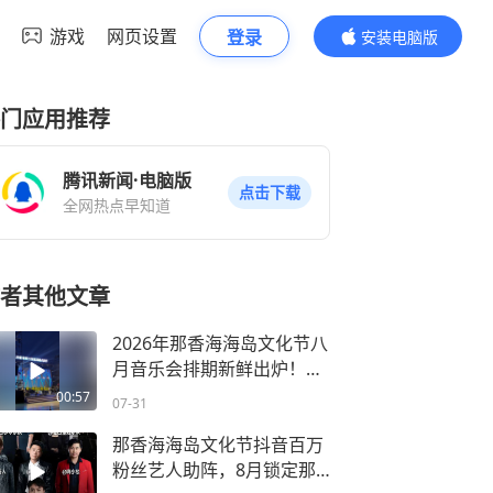
游戏
网页设置
登录
安装电脑版
内容更精彩
门应用推荐
腾讯新闻·电脑版
点击下载
全网热点早知道
者其他文章
2026年那香海海岛文化节八
月音乐会排期新鲜出炉！收
藏这份听歌日历，带你解锁
00:57
07-31
动听的盛夏
那香海海岛文化节抖音百万
粉丝艺人助阵，8月锁定那