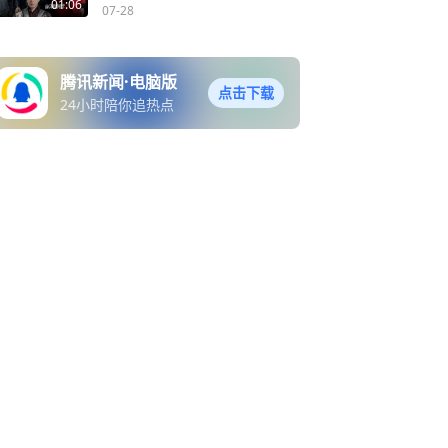
香海摩天轮广场，现场聆听
01:06
07-28
歌手原唱
腾讯新闻·电脑版
点击下载
24小时陪你追热点