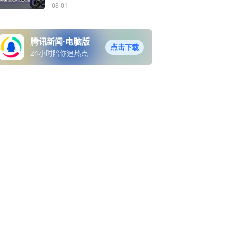
踏登场
08-01
腾讯新闻·电脑版
点击下载
24小时陪你追热点