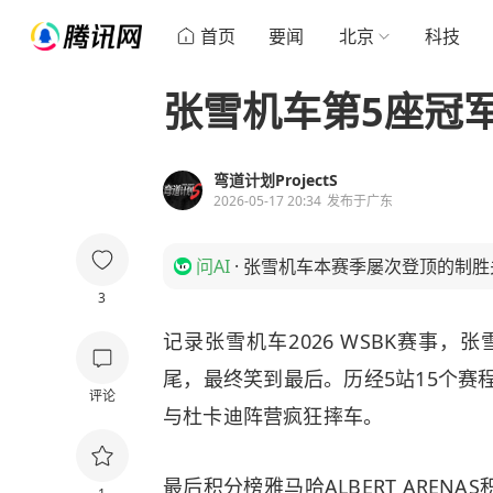
首页
要闻
北京
科技
张雪机车第5座冠军
弯道计划ProjectS
2026-05-17 20:34
发布于
广东
问AI
·
张雪机车本赛季屡次登顶的制胜
3
记录张雪机车2026 WSBK赛事，
尾，最终笑到最后。历经5站15个赛
评论
与
杜卡迪
阵营疯狂摔车。
最后积分榜雅马哈ALBERT AREN