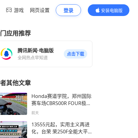
游戏
网页设置
登录
安装电脑版
内容更精彩
门应用推荐
腾讯新闻·电脑版
点击下载
全网热点早知道
者其他文章
Honda赛道学院，郑州国际
赛车场CBR500R FOUR极速
刷圈
前天
13555元起，实用主义再进
化，台荣 荣250F全能大平