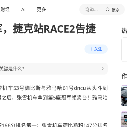
财经
AI
更多
弯道计划ProjectS
搜索
，捷克站RACE2告捷
热
关注
关键是什么？
作
张雪机车53号德比斯与雅马哈61号dncu从头斗到
程之后，张雪机车拿到第5座冠军领奖台！雅马哈
AS积166分排名第一；张雪机车德比斯积147分排名