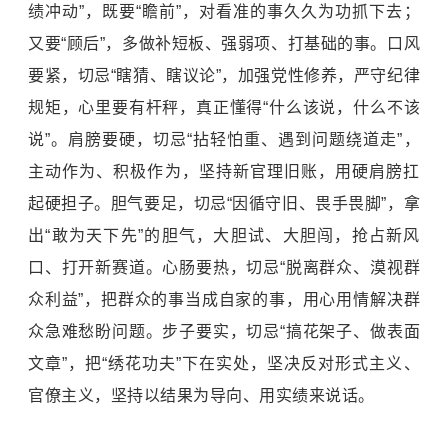
绩冲动”，既要“瞻前”，对看准的事久久为功抓下去；
又要“顾后”，多做补短板、强弱项、打基础的事。口风
要紧，切忌“瞎猜、瞎议论”，加强党性修养，严守纪律
规矩，心里要有杆秤，真正懂得“什么该说，什么不该
说”。肩膀要硬，切忌“拈轻怕重、遇到问题绕道走”，
主动作为、积极作为，坚持新官理旧账，用硬肩膀扛
起硬担子。胆气要足，切忌“因循守旧、畏手畏脚”，拿
出“敢为天下先”的胆气，大胆试、大胆闯，抢占新风
口、打开新赛道。心肠要热，切忌“脱离群众、漠视群
众利益”，把群众的事当成自家的事，用心用情解决群
众急难愁盼问题。步子要实，切忌“搞花架子、做表面
文章”，把“绣花功夫”下在实处，坚决反对
形式主义
、
官僚主义，坚持以结果为导向、用实绩来说话。