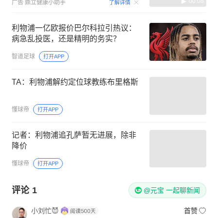
00:06
广告
鼎立健康小助手
了解详情
利物浦一亿欧报价巴尔科拉引热议：
病急乱投医，还是精明的务实？
智道足球
打开APP
TA：利物浦解约定位球教练布里格斯
懂球帝
打开APP
记者：利物浦追孔萨暂无进展，除非
降价
懂球帝
打开APP
评论
1
@元宝 一起聊新闻
小刘忙😈
首赞