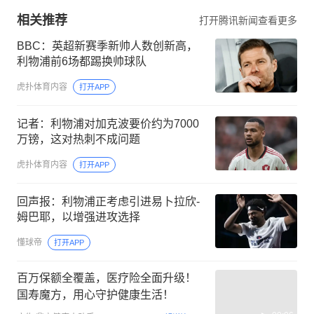
相关推荐
打开腾讯新闻查看更多
BBC：英超新赛季新帅人数创新高，
利物浦前6场都踢换帅球队
虎扑体育内容
打开APP
记者：利物浦对加克波要价约为7000
万镑，这对热刺不成问题
虎扑体育内容
打开APP
回声报：利物浦正考虑引进易卜拉欣-
姆巴耶，以增强进攻选择
懂球帝
打开APP
百万保额全覆盖，医疗险全面升级！
国寿魔方，用心守护健康生活！