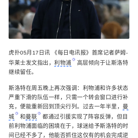
虎扑05月17日讯 《每日电讯报》首席记者萨姆-
华莱士发文指出，
利物浦
高层倾向于让斯洛特
继续留任。
斯洛特在周五晚上再次强调：利物浦和许多状态
严重下滑的队伍一样，只需一个转会窗口进行补
充，便能重新回到顶尖行列。过去一年半里，
曼
城
和
曼联
都通过引援实现了阵容反弹，但目
前利物浦面临的困境在于，球迷给予斯洛特的时
间已经不多了，他能否抓住这仅有的机会完成逆