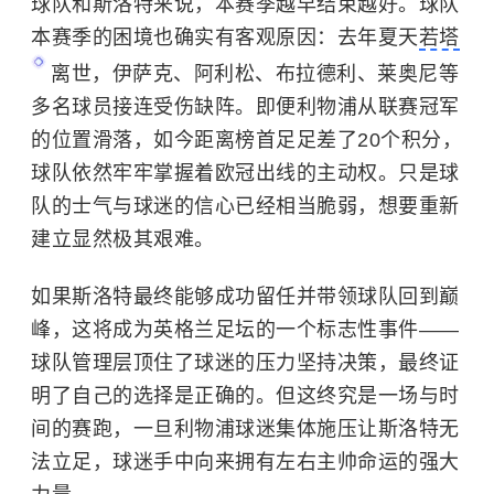
球队和斯洛特来说，本赛季越早结束越好。球队
本赛季的困境也确实有客观原因：去年夏天
若塔
离世，伊萨克、阿利松、布拉德利、莱奥尼等
多名球员接连受伤缺阵。即便利物浦从联赛冠军
的位置滑落，如今距离榜首足足差了20个积分，
球队依然牢牢掌握着欧冠出线的主动权。只是球
队的士气与球迷的信心已经相当脆弱，想要重新
建立显然极其艰难。
如果斯洛特最终能够成功留任并带领球队回到巅
峰，这将成为英格兰足坛的一个标志性事件——
球队管理层顶住了球迷的压力坚持决策，最终证
明了自己的选择是正确的。但这终究是一场与时
间的赛跑，一旦利物浦球迷集体施压让斯洛特无
法立足，球迷手中向来拥有左右主帅命运的强大