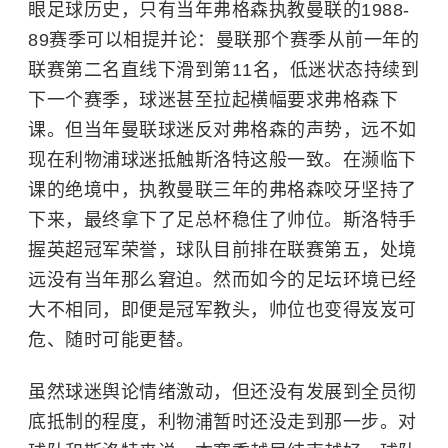
眼足球历史，只有当年弗格森执教曼联的1988-
89赛季可以相提并论：曼联那个赛季从前一年的
联赛第二名直线下滑到第11名，低迷状态持续到
下一个赛季，球迷甚至拉起横幅要求弗格森下
课。但当年曼联球迷反对弗格森的声势，远不如
现在利物浦球迷抵触斯洛特这般一致。在濒临下
课的绝境中，执教曼联三年的弗格森咬牙坚持了
下来，最终拿下了足总杯稳住了帅位。斯洛特手
握英超冠军荣誉，球队目前排在联赛第五，处境
远没有当年那么窘迫。然而如今的足坛环境已经
大不相同，即便是冠军教头，帅位也变得岌岌可
危、随时可能更替。
虽然球迷舆论情绪激动，但还没有发展到全员彻
底抵制的程度，利物浦暂时还没走到那一步。对