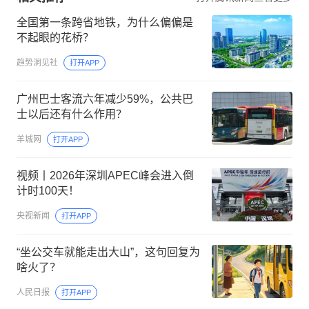
全国第一条跨省地铁，为什么偏偏是
不起眼的花桥？
趋势洞见社
打开APP
广州巴士客流六年减少59%，公共巴
士以后还有什么作用？
羊城网
打开APP
视频丨2026年深圳APEC峰会进入倒
计时100天！
央视新闻
打开APP
“坐公交车就能走出大山”，这句回复为
啥火了？
人民日报
打开APP