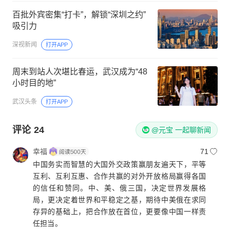
百批外宾密集“打卡”，解锁“深圳之约”
吸引力
深视新闻
打开APP
周末到站人次堪比春运，武汉成为“48
小时目的地”
武汉头条
打开APP
评论
24
@元宝 一起聊新闻
幸福
71
中国务实而智慧的大国外交政策赢朋友遍天下，平等
互利、互利互惠、合作共赢的对外开放格局赢得各国
的信任和赞同。中、美、俄三国，决定世界发展格
局，更决定着世界和平稳定之基，期待中美俄在求同
存异的基础上，把合作放在首位，更要像中国一样责
任担当。