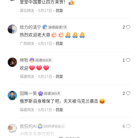
堂堂中国要让四方来贺！
湖北网友
5月17日
回复
给力的清宁
2
热烈欢迎老大哥
广西网友
5月17日
回复
林牧
1
欢迎
福建网友
5月17日
回复
回眸一笑
2
俄罗斯自身难保了吧，天天被乌克兰袭击
福建网友
5月17日
回复
疯狂的AI
6
中俄关系是压舱石