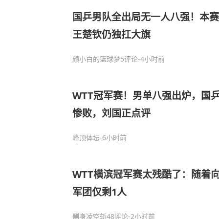
国乒男队全出局无一人八强！本赛
王楚钦仍独扛大旗
颜小白的篮球梦
5评论
-4小时前
WTT冠军赛！男单八强出炉，国乒
惨败，刘国正点评
峰顶体坛
-6小时前
WTT横滨冠军赛太残酷了：随着向
军团仅剩1人
侧身凌空斩
48评论
-2小时前