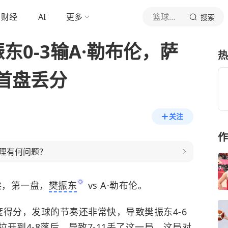
财经
AI
更多
篮球资讯达人
搜索
东0-3输A·勒布伦，萨
热
首盘丢分
关注
作
理有何问题？
埃，第一盘，
樊振东
vs A·勒布伦。
得分，发球的节奏还非常快，导致樊振东4-6
开到4-8落后，导致7-11丢了这一局。这局对