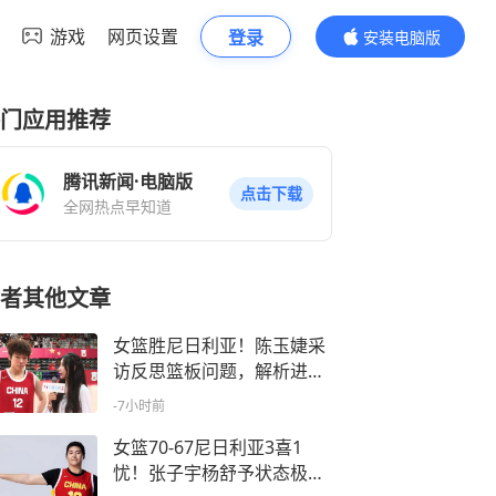
游戏
网页设置
登录
安装电脑版
内容更精彩
门应用推荐
腾讯新闻·电脑版
点击下载
全网热点早知道
者其他文章
女篮胜尼日利亚！陈玉婕采
访反思篮板问题，解析进攻
策略！
-7小时前
女篮70-67尼日利亚3喜1
忧！张子宇杨舒予状态极