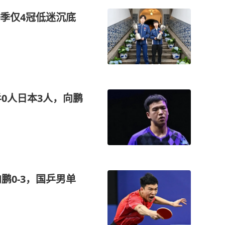
季仅4冠低迷沉底
0人日本3人，向鹏
鹏0-3，国乒男单