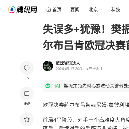
首页
要闻
北京
科技
失误多+犹豫！樊振
尔布吕肯欧冠决赛
篮球资讯达人
2026-05-17 20:31
发布于
浙江
16
问AI
·
樊振东领先时心态波动关键分处
评论
欧冠决赛萨尔布吕肯vs尼姆-蒙彼利
首局4平阶段，对手一个高难度大角度
落后。后续对手的手感还非常好，被拉