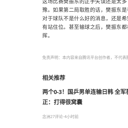
这场比赛樊振东的正手失误还是太多
豫。如果第二局取胜的话，樊振东是
对于球队不是什么好的消息，还是希
有站住位。甚至输球之后，樊振东都
挥。
免责声明：本内容来自腾讯平台创作者，不代表
相关推荐
两个0-3！国乒男单连输日韩 全军
正：打得很窝囊
念洲
27评论
-4小时前