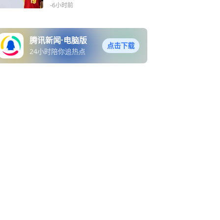
佳，组织仍是问题
-6小时前
腾讯新闻·电脑版
点击下载
24小时陪你追热点