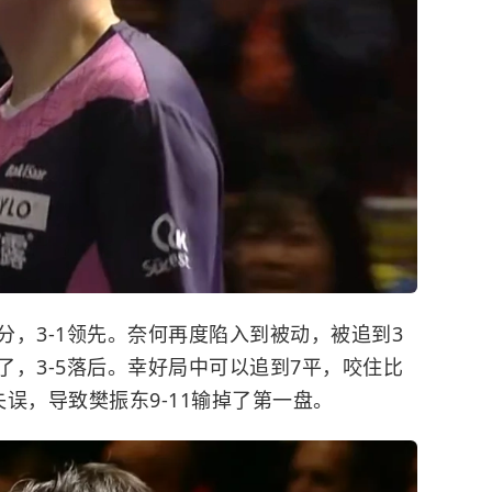
，3-1领先。奈何再度陷入到被动，被追到3
，3-5落后。幸好局中可以追到7平，咬住比
误，导致樊振东9-11输掉了第一盘。