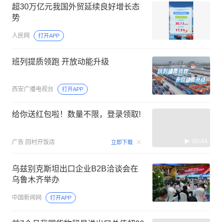
超30万亿元我国外贸延续良好增长态
势
人民网
打开APP
班列提质领跑 开放动能升级
西安广播电视台
打开APP
给你送红包啦！数量不限，登录领取!
00:44
广告
回村开饭店
立即下载
乌兹别克斯坦出口企业B2B洽谈会在
乌鲁木齐举办
中国新闻网
打开APP