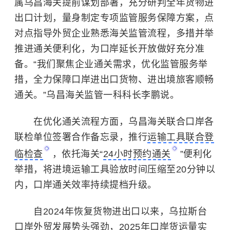
属乌昌海关提前谋划部署，充分研判全年货物进
出口计划，量身制定专项监管服务保障方案，点
对点指导外贸企业熟悉海关监管流程，多措并举
推进通关便利化，为口岸延长开放做好充分准
备。“我们聚焦企业通关需求，优化监管服务举
措，全力保障口岸进出口货物、进出境旅客顺畅
通关。”乌昌海关监管一科科长李鹏说。
在优化通关流程方面，乌昌海关联合口岸各
联检单位签署合作备忘录，推行
运输工具联合登
临检查
，依托海关“
24小时预约通关
”便利化
举措，将进境运输工具验放时间压缩至20分钟以
内，口岸通关效率持续提档升级。
自2024年恢复货物进出口以来，乌拉斯台
口岸外贸发展势头强劲，2025年口岸货运量实