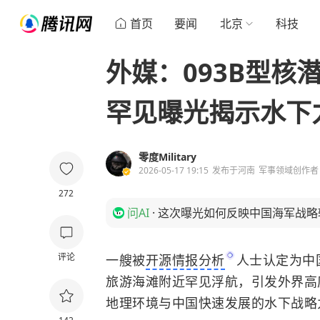
首页
要闻
北京
科技
外媒：093B型核
罕见曝光揭示水下
零度Military
2026-05-17 19:15
发布于
河南
军事领域创作者
272
问AI
·
这次曝光如何反映中国海军战略
评论
一艘被
开源情报分析
人士认定为中
旅游海滩附近罕见浮航，引发外界高
地理环境与中国快速发展的水下战略