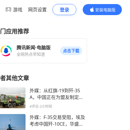
游戏
网页设置
登录
安装电脑版
内容更精彩
门应用推荐
腾讯新闻·电脑版
点击下载
全网热点早知道
者其他文章
外媒：从红旗-19到歼-35
A，中国正在为盟友制定一
套全面的威慑体系
4评论
-2小时前
外媒：F-35交易受阻，埃及
考虑中国歼-10CE，华盛顿