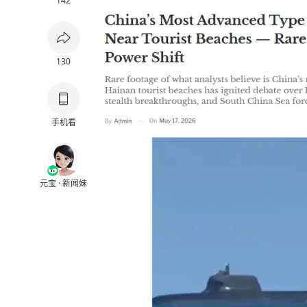
142
130
手机看
元宝 · 新闻妹