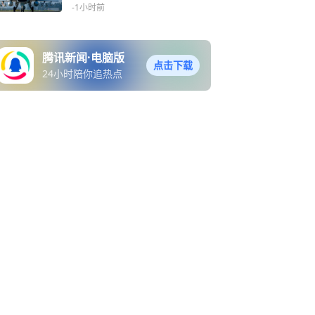
面临战略失误？
-1小时前
腾讯新闻·电脑版
点击下载
24小时陪你追热点