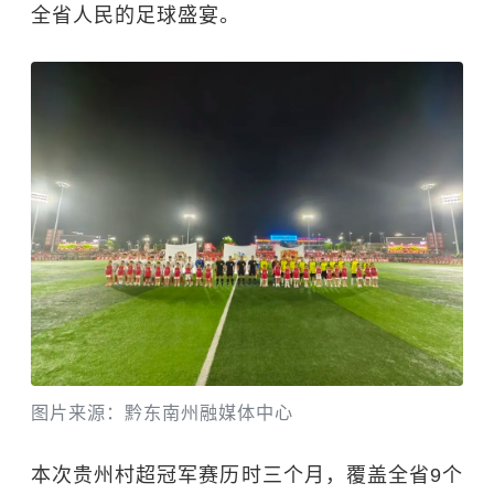
全省人民的足球盛宴。
图片来源：黔东南州融媒体中心
本次贵州村超冠军赛历时三个月，覆盖全省9个