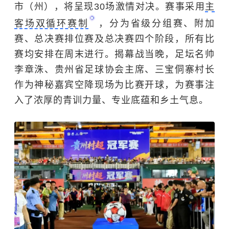
市（州），将呈现30场激情对决。赛事采用
主
客场双循环赛制
，分为省级分组赛、附加
赛、总决赛排位赛及总决赛四个阶段，所有比
赛均安排在周末进行。揭幕战当晚，足坛名帅
李章洙、贵州省足球协会主席、三宝侗寨村长
作为神秘嘉宾空降现场为比赛开球，为赛事注
入了浓厚的青训力量、专业底蕴和乡土气息。