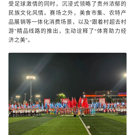
受足球激情的同时，沉浸式领略了贵州浓郁的
民族文化风情。赛场之外，美食市集、农特产
品展销等一体化消费场景，以及“跟着村超去村
游”精品线路的推出，生动诠释了“体育助力经
济之美”。