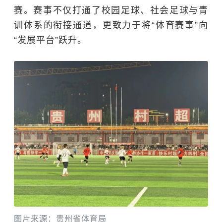
赛。赛事不仅打通了校园足球、社会足球与青
训体系的衔接通道，更致力于将“体育赛事”向
“发展平台”跃升。
图片来源：贵州省体育局