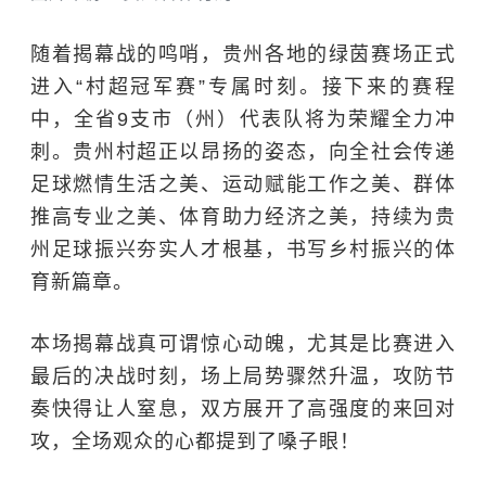
随着揭幕战的鸣哨，贵州各地的绿茵赛场正式
进入“村超冠军赛”专属时刻。接下来的赛程
中，全省9支市（州）代表队将为荣耀全力冲
刺。贵州村超正以昂扬的姿态，向全社会传递
足球燃情生活之美、运动赋能工作之美、群体
推高专业之美、体育助力经济之美，持续为贵
州足球振兴夯实人才根基，书写乡村振兴的体
育新篇章。
本场揭幕战真可谓惊心动魄，尤其是比赛进入
最后的决战时刻，场上局势骤然升温，攻防节
奏快得让人窒息，双方展开了高强度的来回对
攻，全场观众的心都提到了嗓子眼！