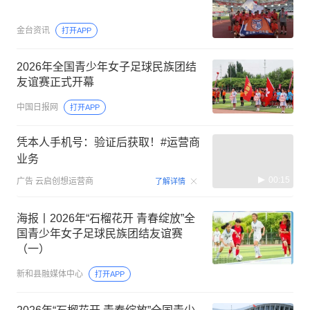
金台资讯
打开APP
2026年全国青少年女子足球民族团结
友谊赛正式开幕
中国日报网
打开APP
凭本人手机号：验证后获取！#运营商
业务
00:15
广告
云启创想运营商
了解详情
海报丨2026年“石榴花开 青春绽放”全
国青少年女子足球民族团结友谊赛
（一）
新和县融媒体中心
打开APP