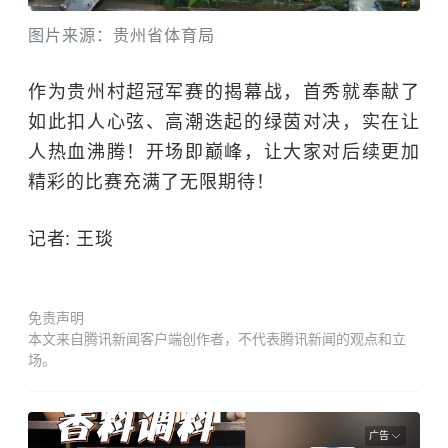
图片来源：贵州省体育局
作为贵州村超冠军赛的揭幕战，首秀就奉献了
如此扣人心弦、高潮迭起的绿茵对决，实在让
人热血沸腾！开场即巅峰，让大家对后续更加
精彩的比赛充满了无限期待！
记者: 王琰
免责声明
本文来自腾讯新闻客户端创作者，不代表腾讯新闻的观点和立
场。
广告