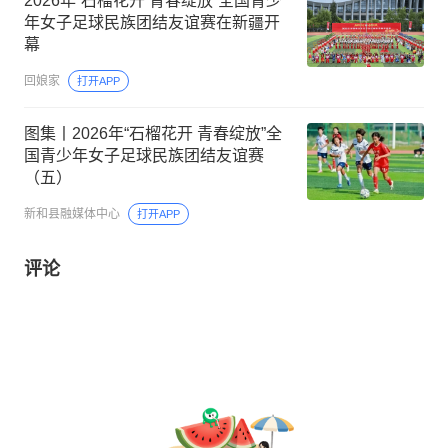
2026年“石榴花开 青春绽放”全国青少
年女子足球民族团结友谊赛在新疆开
幕
回娘家
打开APP
图集丨2026年“石榴花开 青春绽放”全
国青少年女子足球民族团结友谊赛
（五）
新和县融媒体中心
打开APP
评论