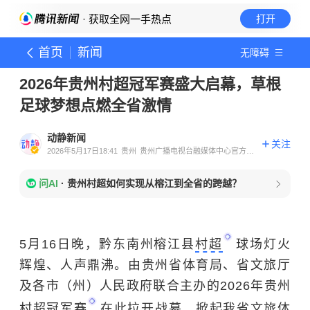
· 获取全网一手热点
打开
首页
新闻
无障碍
2026年贵州村超冠军赛盛大启幕，草根
足球梦想点燃全省激情
动静新闻
关注
2026年5月17日18:41
贵州
贵州广播电视台融媒体中心官方账
号
问AI
·
贵州村超如何实现从榕江到全省的跨越？
5月16日晚，黔东南州榕江县
村超
球场灯火
辉煌、人声鼎沸。由贵州省体育局、省文旅厅
及各市（州）人民政府联合主办的2026年贵州
村超冠军赛
在此拉开战幕，掀起我省文旅体