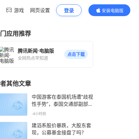
游戏
网页设置
登录
安装电脑版
内容更精彩
门应用推荐
腾讯新闻·电脑版
点击下载
全网热点早知道
者其他文章
中国游客在泰国机场遭“歧视
性手势”，泰国交通部副部长
公开表态
-4小时前
建滔系股价暴跌，大股东套
现，公募基金接盘了吗？