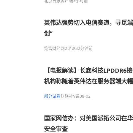
北京日报客户端
3小时前
英伟达强势切入电信赛道，寻觅端
创”
览富财经网
2评论
32分钟前
【电报解读】长鑫科技LPDDR6
机构称随着英伟达在服务器端大幅提
求，内存报价有望持续提升，这家
部分试看
财联社V说
08-02
供LPDDR存储芯片封装代工服务
国家网信办：对美国派拓公司在华
安全审查