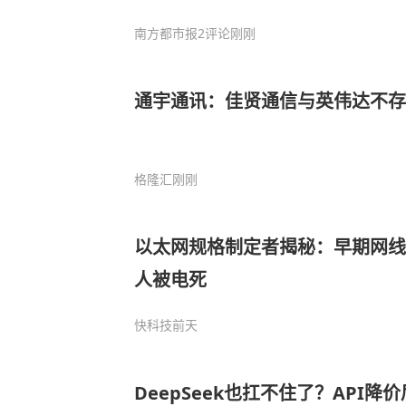
南方都市报
2评论
刚刚
通宇通讯：佳贤通信与英伟达不
格隆汇
刚刚
以太网规格制定者揭秘：早期网线
人被电死
快科技
前天
DeepSeek也扛不住了？API