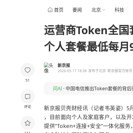
首页
要闻
北京
科技
运营商Token全
个人套餐最低每月9
新京报
2026-05-17 18:38
发布于
北京
新京报官方账号
51
问AI
·
中国电信推出Token套餐的背
评论
新京报贝壳财经讯（记者韦英姿）5
，目前面向个人及家庭客户，以及开
提供“Token+连接+安全”一体化服务