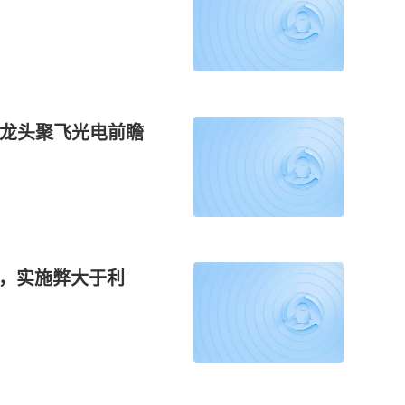
D龙头聚飞光电前瞻
题，实施弊大于利