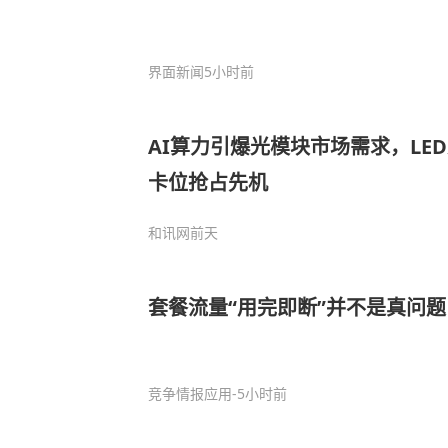
界面新闻
5小时前
AI算力引爆光模块市场需求，LE
卡位抢占先机
和讯网
前天
套餐流量“用完即断”并不是真问
竞争情报应用
-5小时前