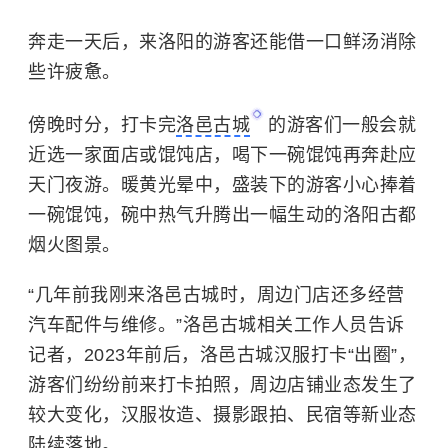
奔走一天后，来洛阳的游客还能借一口鲜汤消除
些许疲惫。
傍晚时分，打卡完
洛邑古城
的游客们一般会就
近选一家面店或馄饨店，喝下一碗馄饨再奔赴
应
天门
夜游。暖黄光晕中，盛装下的游客小心捧着
一碗馄饨，碗中热气升腾出一幅生动的洛阳古都
烟火图景。
“几年前我刚来洛邑古城时，周边门店还多经营
汽车配件与维修。”洛邑古城相关工作人员告诉
记者，2023年前后，洛邑古城汉服打卡“出圈”，
游客们纷纷前来打卡拍照，周边店铺业态发生了
较大变化，汉服妆造、摄影跟拍、民宿等新业态
陆续落地。