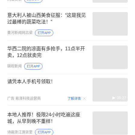
意大利人被山西美食征服：“这是我见
过最棒的蔬菜吃法！”
黄河新闻网吕梁
打开APP
华西二院的凉面有多抢手，11点半开
卖，12点就卖完
锦观新闻
打开APP
请凭本人手机号领取！
00:27
广告
易泽科技运营商
了解详情
本地人推荐！极限24小时吃遍这座
城，从早到晚不重样！
诗画浙江游浙里
打开APP