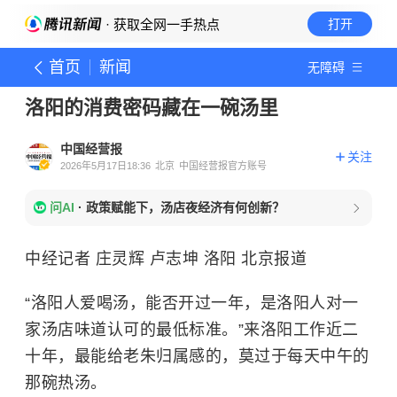
· 获取全网一手热点
打开
首页
新闻
无障碍
洛阳的消费密码藏在一碗汤里
中国经营报
关注
2026年5月17日18:36
北京
中国经营报官方账号
问AI
·
政策赋能下，汤店夜经济有何创新？
中经记者 庄灵辉 卢志坤 洛阳 北京报道
“洛阳人爱喝汤，能否开过一年，是洛阳人对一
家汤店味道认可的最低标准。”来洛阳工作近二
十年，最能给老朱归属感的，莫过于每天中午的
那碗热汤。