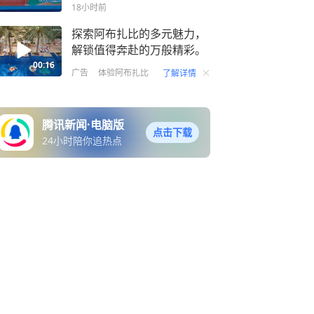
级29人次(超健将3人次) 晋
18小时前
级U总决赛10人次 打破赛会
纪录7人次 8月5日
探索阿布扎比的多元魅力，
解锁值得奔赴的万般精彩。
00:16
广告
体验阿布扎比
了解详情
腾讯新闻·电脑版
点击下载
24小时陪你追热点