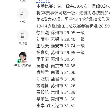
收藏
本场比赛：达一级共39人次，晋级U总
将(本赛事仅可达一级，达健将总决赛加
第8场第97项、男子13-14岁组50米仰泳决
分享
13-14岁组[全国U总决赛参赛标准 28.59
徐晨曦 徐州市 29.05 一级
刘雨申 无锡市 29.40 一级
手机看
王辰天 淮安市 29.74 一级
杨嘉奕 苏州市 29.95 一级
李子豪 苏州市 30.61
黄楷茗 南京市 30.88
元宝 · 新闻妹
肖坤君 南通市 31.06
刘冠辰 盐城市 31.08
戴瑞恒 苏州市 31.26
贾毅航 常州市 31.39
毕宇呈 常州市 31.50
李享 连云港市 31.51