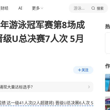
财经
AI
更多
游泳世界纪录
搜索
少年游泳冠军赛第8场成
热
晋级U总决赛7人次 5月
作
关注
涌现大量达标选手？
 达一级41人次(2人超建将) 晋级U总决赛6人次 5