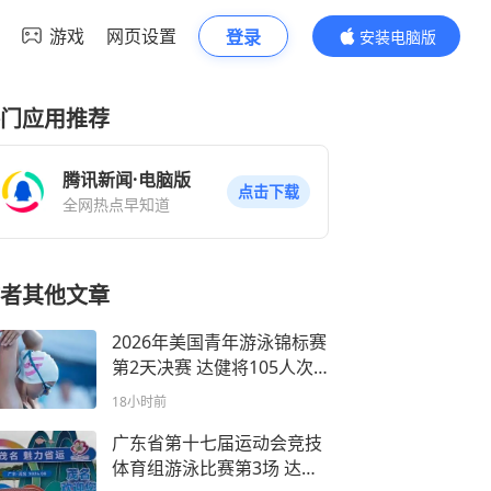
游戏
网页设置
登录
安装电脑版
内容更精彩
门应用推荐
腾讯新闻·电脑版
点击下载
全网热点早知道
者其他文章
2026年美国青年游泳锦标赛
第2天决赛 达健将105人次
达一级98人次 达我国U总决
18小时前
赛167人次 8月4日
广东省第十七届运动会竞技
体育组游泳比赛第3场 达一