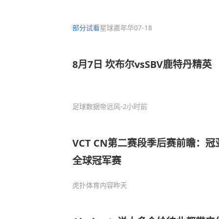
部分试看
星球嘉年华
07-18
8月7日 坎布尔vsSBV鹿特丹精英
足球数据帝远风
-2小时前
VCT CN第二赛段季后赛前瞻：
全球冠军赛
虎扑体育内容
昨天