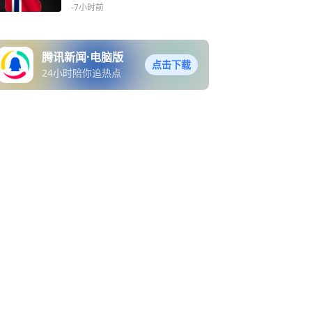
普等事件
-7小时前
腾讯新闻·电脑版
点击下载
24小时陪你追热点