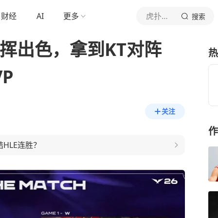
财经
AI
更多
虎扑体育内容
搜索
发挥出色，拿到KT对阵
热
P
关注
作
结HLE连胜？