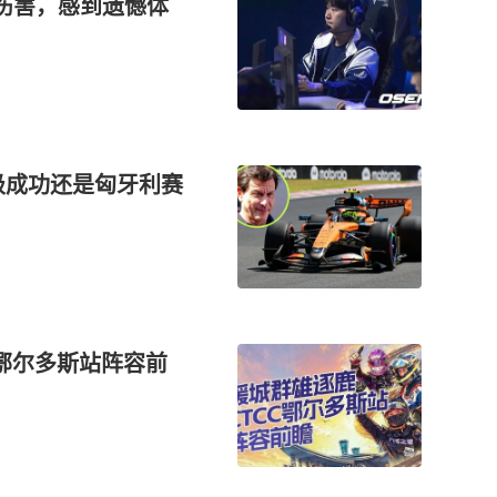
来伤害，感到遗憾体
级成功还是匈牙利赛
C鄂尔多斯站阵容前