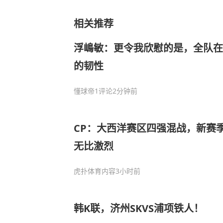
相关推荐
浮嶋敏：更令我欣慰的是，全队在
的韧性
懂球帝
1评论
2分钟前
CP：大西洋赛区四强混战，新赛
无比激烈
虎扑体育内容
3小时前
韩K联，济州SKVS浦项铁人！