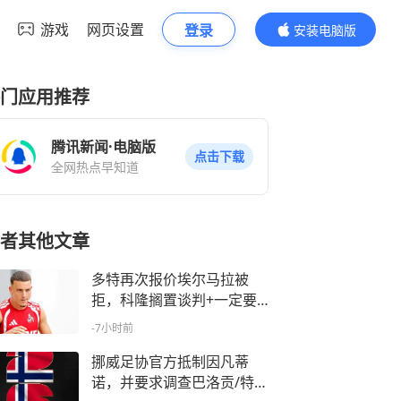
游戏
网页设置
登录
安装电脑版
内容更精彩
门应用推荐
腾讯新闻·电脑版
点击下载
全网热点早知道
者其他文章
多特再次报价埃尔马拉被
拒，科隆搁置谈判+一定要5
000万欧元
-7小时前
挪威足协官方抵制因凡蒂
诺，并要求调查巴洛贡/特朗