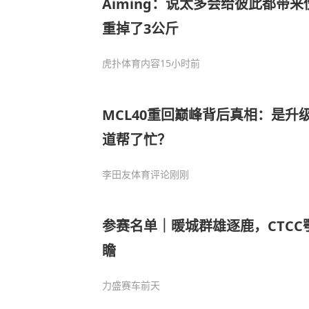
Aiming：说太多会给彼此都带
重掉了3公斤
虎扑体育内容
15小时前
MCL40重回巅峰背后真相：是升
道帮了忙？
李田友体育评论
刚刚
参赛名单｜暖城群雄逐鹿，CTC
瞻
力盛赛车
前天