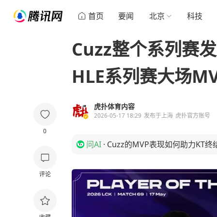
首页
要闻
北京
科技
Cuzz整个系列赛
HLE系列赛大场MV
虎扑体育内容
2026-05-17 18:29
发布于
上海
虎扑官方账号
0
问AI
·
Cuzz的MVP表现如何助力KT终
评论