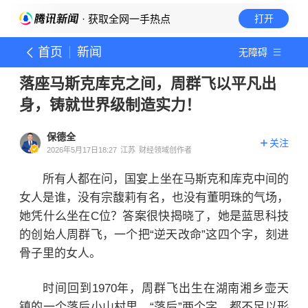
· 获取全网一手热点
打开
首页
新闻
无障碍
落座马斯克库克之间，周群飞以平凡出
身，铸就世界级制造实力！
保德全
关注
2026年5月17日18:27
江苏
财经领域创作者
所有人都在问，国宴上坐在马斯克和库克中间的
女人是谁，没有宗馥莉有名，也没有董明珠的气场，
她凭什么坐在C位？答案很快揭晓了，她是
蓝思科技
的创始人周群飞
，一个把“逆天改命”这四个字，刻进
骨子里的女人。
时间回到1970年，周群飞出生在湖南湘乡壶天
镇的一个落后小山村里。“落后”两个字，都不足以形