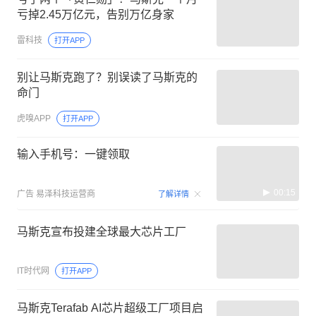
亏掉2.45万亿元，告别万亿身家
雷科技
打开APP
别让马斯克跑了？别误读了马斯克的
命门
虎嗅APP
打开APP
输入手机号：一键领取
00:15
广告
易泽科技运营商
了解详情
马斯克宣布投建全球最大芯片工厂
IT时代网
打开APP
马斯克Terafab AI芯片超级工厂项目启