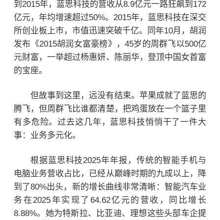
到2015年，蓝思科技的营收从8.9亿元一路狂飙到172
亿元，年均增速超过50%。2015年，蓝思科技在深交
所创业板上市，市值迅速突破千亿。同年10月，胡润
发布《2015胡润女富豪榜》，45岁的周群飞以500亿
元财富，一举超过
杨惠妍
、
陈丽华
，登顶中国女首富
的宝座。
但故事到这里，远没有结束。苹果成就了蓝思的
腾飞，但周群飞比谁都清楚，把鸡蛋放在一个篮子里
有多危险。过去这几年，蓝思科技悄悄干了一件大
事：业务多元化。
根据蓝思科技2025年年报，传统的智能手机与
电脑业务营收占比，已经从巅峰时期的九成以上，降
到了80%出头，新的增长曲线非常清晰：智能汽车业
务在2025年实现了64.62亿元的营收，同比增长
8.88%。
她为
特斯拉
、比亚迪、理想这些头部车企提