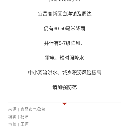
宜昌高新区白洋镇及周边
仍有30-50毫米降雨
并伴有5-7级阵风、
雷电、短时强降水
中小河流洪水、城乡积涝风险极高
请加强防范
来源 | 宜昌市气象台
编辑
| 杨洁
审核 | 王轲