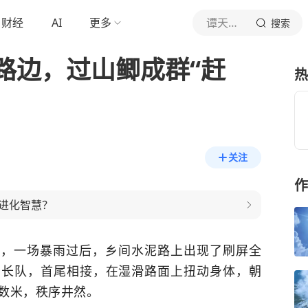
财经
AI
更多
谭天道地
搜索
路边，过山鲫成群“赶
热
关注
作
进化智慧？
镇，一场暴雨过后，乡间水泥路上出现了刷屏全
着长队，首尾相接，在湿滑路面上扭动身体，朝
延数米，秩序井然。