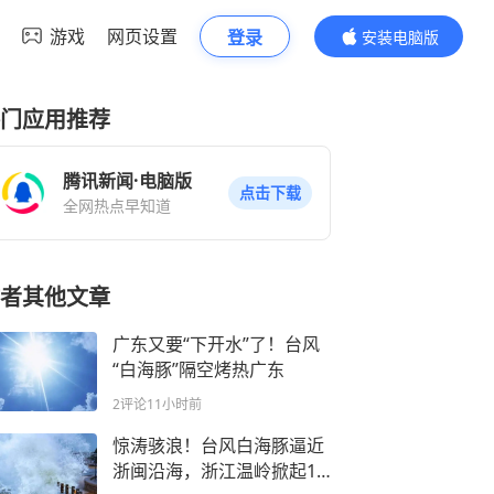
游戏
网页设置
登录
安装电脑版
内容更精彩
门应用推荐
腾讯新闻·电脑版
点击下载
全网热点早知道
者其他文章
广东又要“下开水”了！台风
“白海豚”隔空烤热广东
2评论
11小时前
惊涛骇浪！台风白海豚逼近
浙闽沿海，浙江温岭掀起15