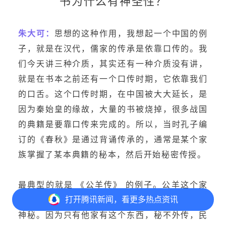
书为什么有神圣性？
朱大可：
思想的这种作用，我想起一个中国的例
子，就是在汉代，儒家的传承是依靠口传的。我
们今天讲三种介质，其实还有一种介质没有讲，
就是在书本之前还有一个口传时期，它依靠我们
的口舌。这个口传时期，在中国被大大延长，是
因为秦始皇的缘故，大量的书被烧掉，很多战国
的典籍是要靠口传来完成的。所以，当时孔子编
订的《春秋》是通过背诵传承的，通常是某个家
族掌握了某本典籍的秘本，然后开始秘密传授。
最典型的就是 《公羊传》 的例子。公羊这个家
打开
腾讯新闻，看更多热点资讯
族把 《春秋》传下来，传到了汉代，搞得无限
神秘。因为只有他家有这个东西，秘不外传，民