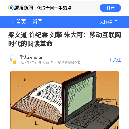
· 获取全网一手热点
打开
首页
新闻
无障碍
梁文道 许纪霖 刘擎 朱大可：移动互联网
时代的阅读革命
学人scholar
关注
2026年5月17日18:15
四川
知识领域创作者