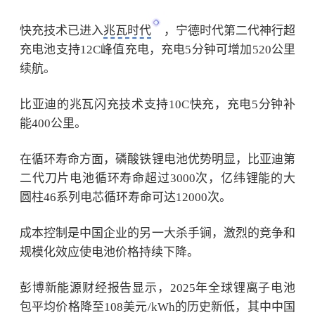
快充技术已进入
兆瓦时代
，宁德时代第二代神行超
充电池支持
12C峰值充电，充电5分钟可增加520公里
续航。
比亚迪的兆瓦闪充技术支持
10C快充，充电5分钟补
能400公里。
在循环寿命方面，磷酸铁锂电池优势明显，比亚迪第
二代刀片电池循环寿命超过
3000次，亿纬锂能的大
圆柱46系列电芯循环寿命可达12000次。
成本控制是中国企业的另一大杀手锏，激烈的竞争和
规模化效应使电池价格持续下降。
彭博新能源财经报告显示，
2025年全球锂离子电池
包平均价格降至108美元/kWh的历史新低，其中中国