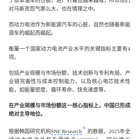
了原本油车的份额，进厂打螺丝越来越难，所以他们
对马斯克怨气那么大，也在情理之中。
而动力电池作为新能源汽车的心脏，自然也随着新能
源车的崛起而崛起。
衡量一个国家动力电池产业水平的关键指标主要有
4
项。
包括产业规模与市场份额、技术创新与专利布局、产
业链完备性与成本控制能力，以及核心电芯技术性
能，如能量密度、循环寿命、快充速度等。
在产业规模与市场份额这一核心指标上，中国已形成
绝对主导地位。
根据韩国研究机构
SNE Research
的数据，2025年全