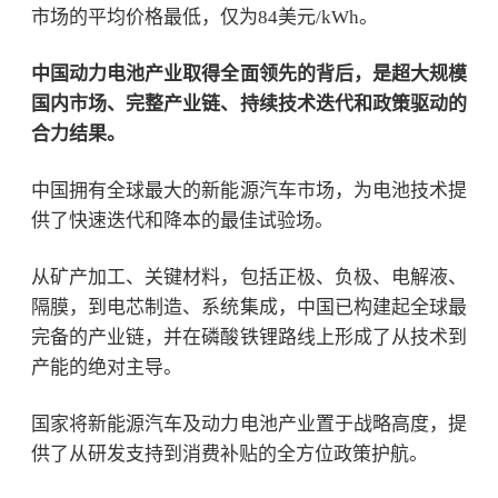
市场的平均价格最低，仅为84美元/kWh。
中国动力电池产业取得全面领先的背后，是超大规模
国内市场、完整产业链、持续技术迭代和政策驱动的
合力结果。
中国拥有全球最大的新能源汽车市场，为电池技术提
供了快速迭代和降本的最佳试验场。
从矿产加工、关键材料，包括正极、负极、电解液、
隔膜，到电芯制造、系统集成，中国已构建起全球最
完备的产业链，并在磷酸铁锂路线上形成了从技术到
产能的绝对主导。
国家将新能源汽车及动力电池产业置于战略高度，提
供了从研发支持到消费补贴的全方位政策护航。