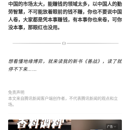
中国的市场太大，能赚钱的领域太多，以中国人的勤
劳智慧，不可能放着眼前的钱不赚，你也不要说中国
人卷，大家都是凭本事赚钱，有本事你也来卷，可你
没本事，那眼红也没用。
想看懂地缘博弈，就来读我的新书《善战》，读了就
停不下来……
免责声明
本文来自腾讯新闻客户端创作者，不代表腾讯新闻的观点和立
场。
广告