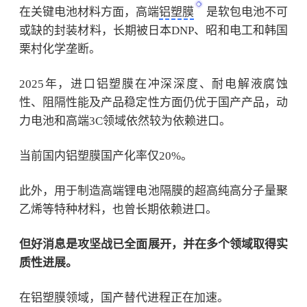
在关键电池材料方面，高端
铝塑膜
是软包电池不可
或缺的封装材料，长期被日本
DNP、昭和电工和韩国
栗村化学垄断。
2025年，进口铝塑膜在冲深深度、耐电解液腐蚀
性、阻隔性能及产品稳定性方面仍优于国产产品，动
力电池和高端3C领域依然较为依赖进口。
当前国内铝塑膜国产化率仅
20%。
此外，用于制造高端锂电池隔膜的超高纯高分子量聚
乙烯等特种材料，也曾长期依赖进口。
但好消息是攻坚战已全面展开，并在多个领域取得实
质性进展。
在铝塑膜领域，国产替代进程正在加速。