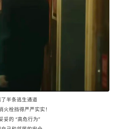
堵了半条逃生通道
消火栓挡得严严实实！
妥妥的 “高危行为”
把自己和邻居的安全