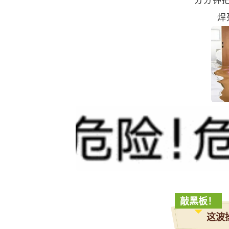
焊
敲黑板！
这波