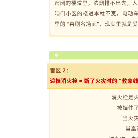
密闭的楼道里，浓烟排不出去，人
咱们小区的楼道本就不宽，电动
里的 “喜剧名场面”，现实里就是妥
雷区 2：
遮挡消火栓 = 断了火灾时的 “救命线
消火栓是火
被挡住
当火
当高