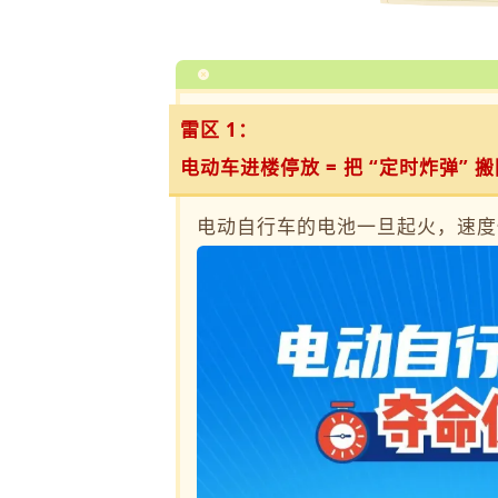
雷区 1：
电动车进楼停放 = 把 “定时炸弹” 
电动自行车的电池一旦起火，速度