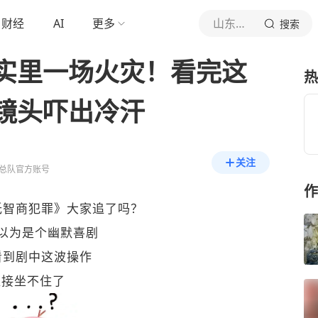
财经
AI
更多
山东消防
搜索
实里一场火灾！看完这
热
镜头吓出冷汗
关注
总队官方账号
作
低智商犯罪》大家追了吗？
以为是个幽默喜剧
看到剧中这波操作
直接坐不住了