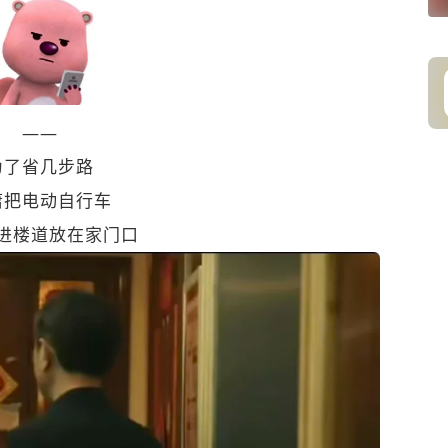
——
为了省几步路
庸把电动自行车
进楼道放在家门口