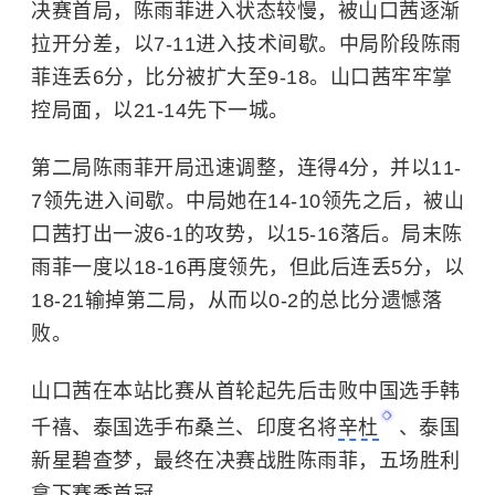
决赛首局，陈雨菲进入状态较慢，被山口茜逐渐
拉开分差，以7-11进入技术间歇。中局阶段陈雨
菲连丢6分，比分被扩大至9-18。山口茜牢牢掌
控局面，以21-14先下一城。
第二局陈雨菲开局迅速调整，连得4分，并以11-
7领先进入间歇。中局她在14-10领先之后，被山
口茜打出一波6-1的攻势，以15-16落后。局末陈
雨菲一度以18-16再度领先，但此后连丢5分，以
18-21输掉第二局，从而以0-2的总比分遗憾落
败。
山口茜在本站比赛从首轮起先后击败中国选手韩
千禧、泰国选手布桑兰、印度名将
辛杜
、泰国
新星碧查梦，最终在决赛战胜陈雨菲，五场胜利
拿下赛季首冠。