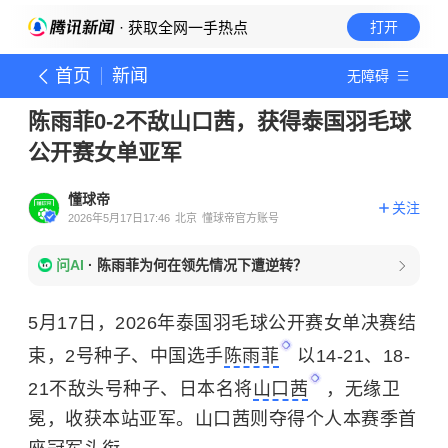
· 获取全网一手热点
打开
首页
新闻
无障碍
陈雨菲0-2不敌山口茜，获得泰国羽毛球
公开赛女单亚军
懂球帝
关注
2026年5月17日17:46
北京
懂球帝官方账号
问AI
·
陈雨菲为何在领先情况下遭逆转？
5月17日，2026年泰国羽毛球公开赛女单决赛结
束，2号种子、中国选手
陈雨菲
以14-21、18-
21不敌头号种子、日本名将
山口茜
，无缘卫
冕，收获本站亚军。山口茜则夺得个人本赛季首