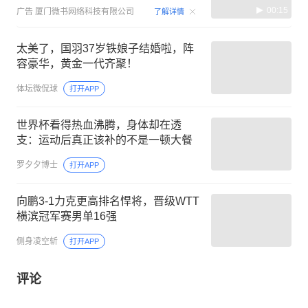
00:15
广告
厦门微书网络科技有限公司
了解详情
太美了，国羽37岁铁娘子结婚啦，阵
容豪华，黄金一代齐聚！
体坛微侃球
打开APP
世界杯看得热血沸腾，身体却在透
支：运动后真正该补的不是一顿大餐
罗夕夕博士
打开APP
向鹏3-1力克更高排名悍将，晋级WTT
横滨冠军赛男单16强
侧身凌空斩
打开APP
评论