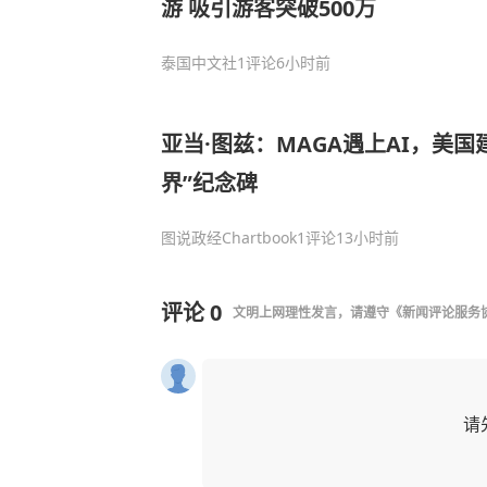
游 吸引游客突破500万
泰国中文社
1评论
6小时前
亚当·图兹：MAGA遇上AI，美国
界”纪念碑
图说政经Chartbook
1评论
13小时前
评论
0
文明上网理性发言，请遵守
《新闻评论服务
请