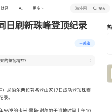
财经
AI
更多
海外网
搜索
同日刷新珠峰登顶纪录
热
关注
现她的坚韧精神？
平）尼泊尔两位著名登山家17日成功登顶珠穆
纪录。
56岁的卡米·里塔·谢尔帕于当地时间上午10