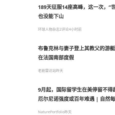
189天征服14座高峰，这一次，“
也没能下山
环球人物杂志
2评论
4小时前
布鲁克林与妻子登上其教父的游艇
在法国南部度假
老剧雷达站
昨天
9月起，国际留学生在美停留不得
厄尔尼诺强度或百年难遇 | 自然
NaturePortfolio
昨天