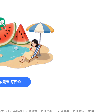
@元宝 写评论
放平台
|
广告服务
|
腾讯招聘
|
腾讯公益
|
QQ浏览器
|
腾讯频道
|
客服