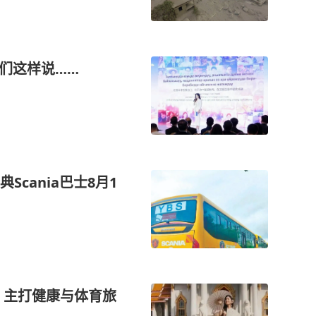
们这样说……
cania巴士8月1
 主打健康与体育旅