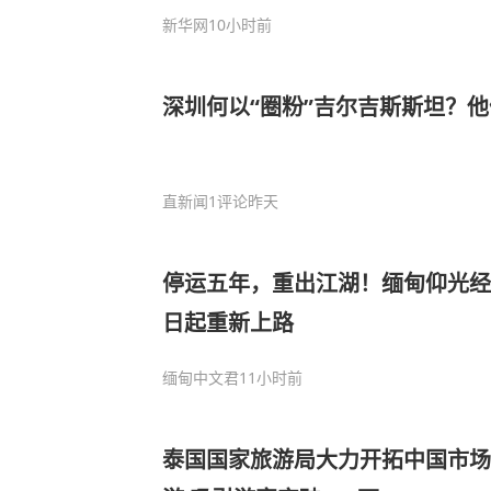
新华网
10小时前
深圳何以“圈粉”吉尔吉斯斯坦？他
直新闻
1评论
昨天
停运五年，重出江湖！缅甸仰光经典S
日起重新上路
缅甸中文君
11小时前
泰国国家旅游局大力开拓中国市场