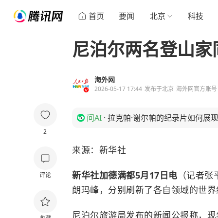
首页
要闻
北京
科技
尼泊尔两名登山家
海外网
2026-05-17 17:44
发布于
北京
海外网官方账号
问AI
·
拉克帕·谢尔帕的纪录片如何展
2
来源：新华社
新华社加德满都5月17日电
（记者张
评论
朗玛峰，分别刷新了各自领域的世界
尼泊尔旅游局发布的新闻公报称，现年