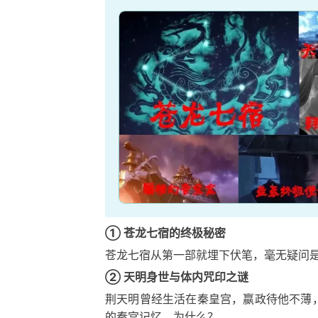
① 苍龙七宿的终极秘密
苍龙七宿从第一部就埋下伏笔，毫无疑问
② 天明身世与体内咒印之谜
荆天明曾经生活在秦皇宫，嬴政待他不薄
的秦宫记忆，为什么？