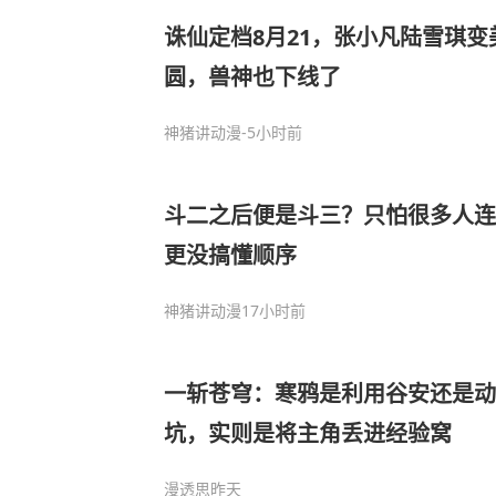
诛仙定档8月21，张小凡陆雪琪
圆，兽神也下线了
神猪讲动漫
-5小时前
斗二之后便是斗三？只怕很多人连
更没搞懂顺序
神猪讲动漫
17小时前
一斩苍穹：寒鸦是利用谷安还是动
坑，实则是将主角丢进经验窝
漫透思
昨天