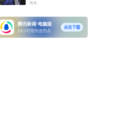
夺舍！| 一人之下人物解读
昨天
腾讯新闻·电脑版
点击下载
24小时陪你追热点