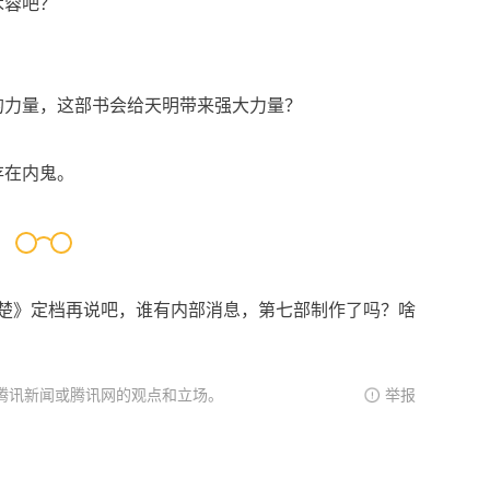
木蓉吧？
的力量，这部书会给天明带来强大力量？
存在内鬼。
亡秦必楚》定档再说吧，谁有内部消息，第七部制作了吗？啥
腾讯新闻或腾讯网的观点和立场。
举报