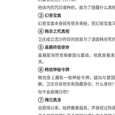
他体内的咒印谁种的，是为了隐藏什么真
③ 幻音宝盒‌
幻音宝盒本身就有很多奥秘，而幻音宝盒
④ 韩非之死真相‌
卫庄成立流沙的目的就是为了调查韩非死
⑤ 盖聂终极使命
盖聂是突然背叛秦国与嬴政，他真是看清
关。
⑥
韩信
神秘令牌
韩信身上藏有一枚神秘令牌，疑似与楚国
解，卫庄也说他另有隐藏身份，什么身份
你不会是掩日吧？
⑦ 掩日真身
自登场以来，始终戴着面具，声音经过伪