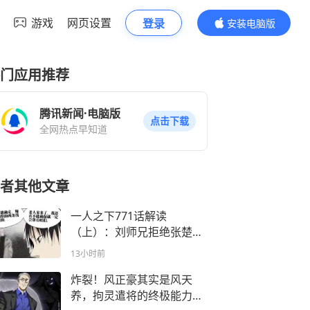
游戏
网页设置
登录
安装电脑版
内容更精彩
门应用推荐
腾讯新闻·电脑版
点击下载
全网热点早知道
者其他文章
一人之下771话解读
（上）：刘师兄拒绝张楚
岚，欲封山门；老天师或反
13小时前
帮曲彤，求别下山
炸裂！风正豪其实是风天
养，拘灵遣将的终极能力是