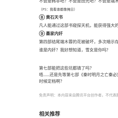
不会是韩非吧？不会是田光吧？不会是端
（PS：我看谁都像掩日）
⑧ 黄石天书
凡人能通过这部书窥探天机，能获得强大
⑨ 墨家内奸
第四部结尾端木蓉的花被破坏，多次暗示
谁是内奸？我好想知道，雪女是你吗?
第七部能把这些坑都填了吗？
唔......还是先等第七部《秦时明月之
时候定档啊？
免责声明：本内容来自腾讯平台创作者，不代表
相关推荐