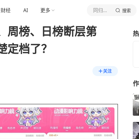
财经
AI
更多
同归漫游
搜索
、周榜、日榜断层第
热
楚定档了？
关注
作