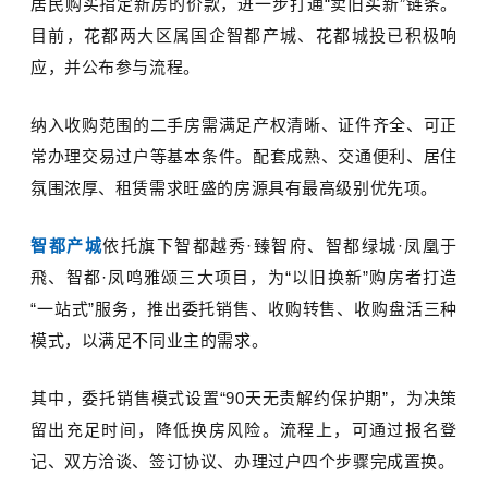
居民购买指定新房的价款，进一步打通
“
卖旧买新
”
链条。
目前，花都两大区属国企智都产城、花都城投已积极响
应，并公布参与流程。
纳入收购范围的二手房需满足产权清晰、证件齐全、可正
常办理交易过户等基本条件。配套成熟、交通便利、居住
氛围浓厚、租赁需求旺盛的房源具有最高级别优先项。
智都产城
依托旗下智都越秀·臻智府、智都绿城·凤凰于
飛、智都·凤鸣雅颂三大项目，为“以旧换新”购房者打造
“一站式”服务，推出委托销售、收购转售、收购盘活三种
模式，以满足不同业主的需求。
其中，委托销售模式设置“
90
天无责解约保护期”，为决策
留出充足时间，降低换房风险。流程上，可通过报名登
记、双方洽谈、签订协议、办理过户四个步骤完成置换。