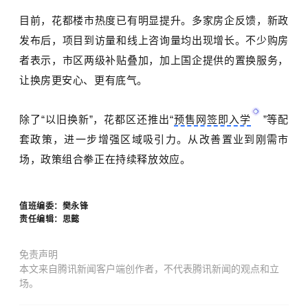
目前，花都楼市热度已有明显提升。多家房企反馈，新政
发布后，项目到访量和线上咨询量均出现增长。不少购房
者表示，市区两级补贴叠加，加上国企提供的置换服务，
让换房更安心、更有底气。
除了
“
以旧换新
”
，花都区还推出
“
预售网签即入学
”
等配
套政策，进一步增强区域吸引力。从改善置业到刚需市
场，政策组合拳正在持续释放效应。
值班编委：
樊永锋
责任编辑：思懿
免责声明
本文来自腾讯新闻客户端创作者，不代表腾讯新闻的观点和立
场。