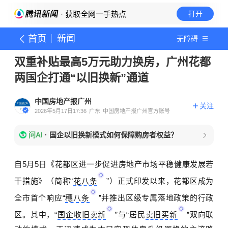
· 获取全网一手热点
打开
首页
新闻
无障碍
双重补贴最高5万元助力换房，广州花都
两国企打通“以旧换新”通道
中国房地产报广州
关注
2026年5月17日17:36
广东
中国房地产报广州官方账号
问AI
·
国企以旧换新模式如何保障购房者权益？
自
5
月
5
日《花都区进一步促进房地产市场平稳健康发展若
干措施》（简称
“
花八条
”）正式印发以来，花都区成为
全市首个响应
“
穗八条
”并推出区级专属落地政策的行政
区。其中，
“
国企收旧卖新
”与
“
居民
卖旧买新
”双向联