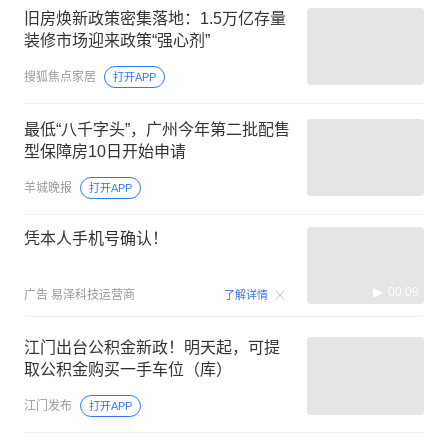
旧房焕新政策密集落地：1.5万亿存量
装修市场迎来政策“强心剂”
搜狐焦点家居
打开APP
最低“八千字头”，广州今年第二批配售
型保障房10日开始申请
羊城晚报
打开APP
凭本人手机号确认！
00:09
广告
易泽科技运营商
了解详情
江门出台公积金新政！明天起，可提
取公积金购买一手车位（库）
江门发布
打开APP