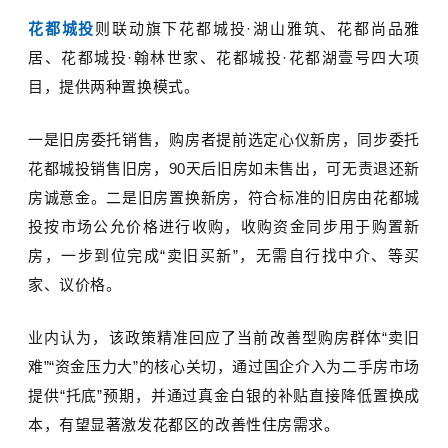
花都城投
则联动旗下花都城投·湖山雅筑、花都尚品雅
居、花都城投·翰林世家、花都城投·花都湖壹号四大项
目，提供两种置换模式。
一是旧房委托销售，购房者提前选定心仪新房，同步委托
花都城投销售旧房，
90
天后旧房如未售出，可无责退还新
房诚意金。二是旧房置换新房，符合标准的旧房由花都城
投按市场公允价格进行收购，收购资金同步用于购置新
房，一步到位完成“卖旧买新”，无需自行找中介、等买
家、议价格。
业内认为，该政策精准回应了当前改善型购房群体
“
卖旧
难
”“
资金压力大
”
的核心关切，通过国企介入为二手房市场
提供
“
托底
”
预期，并通过真金白银的补贴直接降低置换成
本，有望显著激发花都区的改善性住房需求。