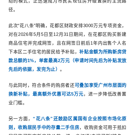
动的模式，正迅速成为市民实现住房升级置换的主流路
径。
此次
“
花八条
”
明确，花都区财政安排
3000
万元专项资金，
对在
202
6
年
5
月
5
日至
12
月
31
日期间，在花都区购买新建
商品住宅并完成网签，且在网签日前后
1
年内出售个人名
下本区二手住宅的居民给予补贴，
补贴金额为所购新房贷
款总额的
1%
，单套最高
2
万元（申请时间先后为补贴发放
先后的依据，发完为止）
。
与此同时，符合条件的购房者还
可叠加享受广州市层面的
换新补贴，最高额外优惠可达
5
万元
，进一步降低改善置
业门槛。
另一方面，
“
花八条
”
还鼓励区属国有企业按照市场化原
则，收购居民手中的存量二手住房
，收购资金可用于抵扣