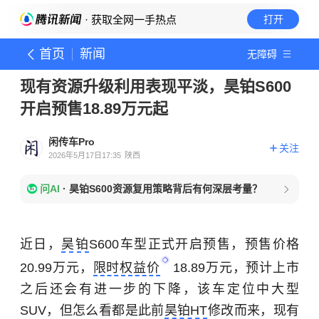
· 获取全网一手热点
打开
首页
新闻
无障碍
现有资源升级利用表现平淡，昊铂S600
开启预售18.89万元起
闲传车Pro
关注
2026年5月17日17:35
陕西
问AI
·
昊铂S600资源复用策略背后有何深层考量？
近日，
昊铂
S600车型正式开启预售，预售价格
20.99万元，
限时权益价
18.89万元，预计上市
之后还会有进一步的下降，该车定位中大型
SUV，但怎么看都是此前
昊铂HT
修改而来，现有