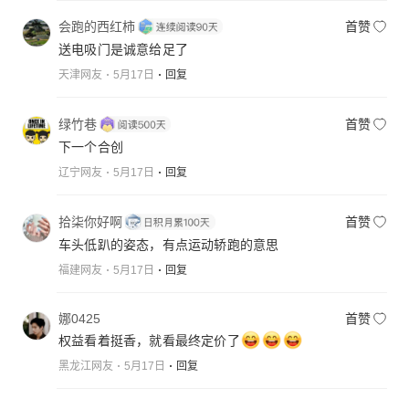
会跑的西红柿
首赞
送电吸门是诚意给足了
天津网友
5月17日
回复
绿竹巷
首赞
下一个合创
辽宁网友
5月17日
回复
拾柒你好啊
首赞
车头低趴的姿态，有点运动轿跑的意思
福建网友
5月17日
回复
娜0425
首赞
权益看着挺香，就看最终定价了
黑龙江网友
5月17日
回复