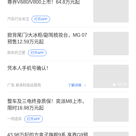
尊界V680/V800上市！64.8万元起
汽车行业关注
打开APP
掀背尾门/大冰柜/副驾梳妆台，MG 07
预售12.59万元起
拍车的卫星
打开APP
凭本人手机号确认！
00:09
广告
易泽科技运营商
了解详情
整车及三电终身质保！奕派M8上市，
限时16.98万元起
一同选车
打开APP
43.98万起的方盒子旗舰9系 享界G9预