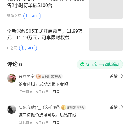
售2小时订单破5100台
驱动之家
打开APP
全新深蓝S05正式开启预售，11.99万
元—15.19万元，可享限时权益
IT之家
打开APP
评论
6
@元宝 一起聊新闻
只愿朝夕
首赞
多看两眼，发现还挺耐看的
辽宁网友
5月17日
回复
@👠我就(^_^)这样💰💍
首赞
这车漆颜色选得可以，质感在线
湖北网友
5月17日
回复