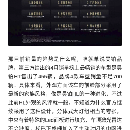
那目前销量的趋势是什么呢，咱就单说昊铂品
牌，第三方给出的4月销量榜上最畅销的车型是昊
铂HT售出了455辆，品牌4款车型销量不足700
辆。具体来看，外观方面该车的前脸部分采用了
最新的家族风格，像是
昊铂HL
的一种进化，不过
此前HL外观的风评就一般，不知道为什么官方继
续采用了这种设计，分体式大灯组相当的夸张，
中央有着特殊的Led面板进行填充，车顶激光雷达
不会缺席，梯形下格栅加入了主动封闭的中网进