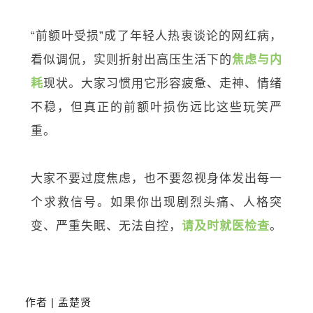
“前额叶受损”成了年轻人热衷谈论的网红病，
看似调侃，实则折射出高压生活下的
焦虑与内
耗
现状。大家习惯用它形容疲惫、走神、情绪
不稳，但真正的前额叶损伤远比这些玩笑严
重。
大家不要过度焦虑，也不要忽视身体发出每一
个求救信号。如果你出现剧烈头痛、人格突
变、严重失眠、无法自控，
请及时就医检查
。
作
者 | 孟楚贤