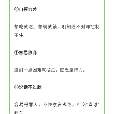
⑥自控力差
想吃就吃、想躺就躺，明知道不对却控制
不住。
⑦容易放弃
遇到一点困难就摆烂，缺乏坚持力。
⑧说话不过脑
容易得罪人，不懂察言观色，社交“直球”
翻车。