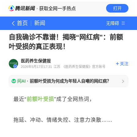
· 获取全网一手热点
打开
首页
新闻
无障碍
自我确诊不靠谱！揭晓“网红病”：前额
叶受损的真正表现！
医药养生保健报
关注
2026年5月17日17:31
江苏
《医药养生保健报》官方账号
问AI
·
前额叶受损为何成为年轻人自嘲的网红病？
最近“
前额叶受损
”成了全网热词，
拖延、冲动、情绪失控、注意力涣散……