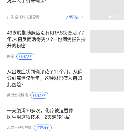
凭本人手机号确认！
00:09
广告
易泽科技运营商
了解详情
43岁晚期胰腺癌没有KRAS突变活了7
年,为何反而活得更久?一份病例报告揭
开的秘密！
癌度
打开APP
从出现症状到确诊花了11个月，从确
诊到离世仅半年，这种淋巴瘤为何如
此凶险？
荚博士说肿瘤
打开APP
一天腹泻30多次，化疗被迫暂停……
医生用这项技术，2天逆转危局
北京日报客户端
打开APP