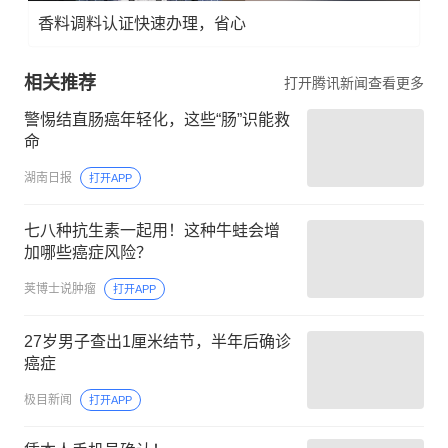
香料调料认证快速办理，省心
相关推荐
打开腾讯新闻查看更多
警惕结直肠癌年轻化，这些“肠”识能救
命
湖南日报
打开APP
七八种抗生素一起用！这种牛蛙会增
加哪些癌症风险？
荚博士说肿瘤
打开APP
27岁男子查出1厘米结节，半年后确诊
癌症
极目新闻
打开APP