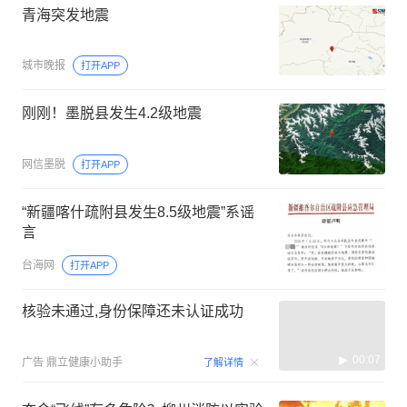
青海突发地震
城市晚报
打开APP
刚刚！墨脱县发生4.2级地震
网信墨脱
打开APP
“新疆喀什疏附县发生8.5级地震”系谣
言
台海网
打开APP
核验未通过,身份保障还未认证成功
00:07
广告
鼎立健康小助手
了解详情