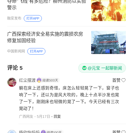
夺命“飞线”有多危险？柳州消防以实验
警示
融安发布
打开APP
广西探索经济安全易实施的震损农房
修复加固经验
中国新闻网
打开APP
评论
5
@元宝 一起聊新闻
红尘摆渡
首赞
躺在床上还感到奇怪，床怎么轻轻晃了一下，窗子也
响了一下，还以为是风大吹的，晚上十点半沙发也晃
了一下，刚刚床也轻微的晃了一下。今天已经有三次
晃动了！
广西网友
5月17日
回复
杨欣怡妈妈
首赞