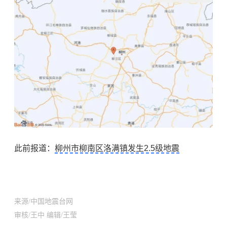
此前报道：
柳州市柳南区洛满镇发生2.5级地震
来
源
/
中国地震台网
审
核
/王中
编辑
/王莹