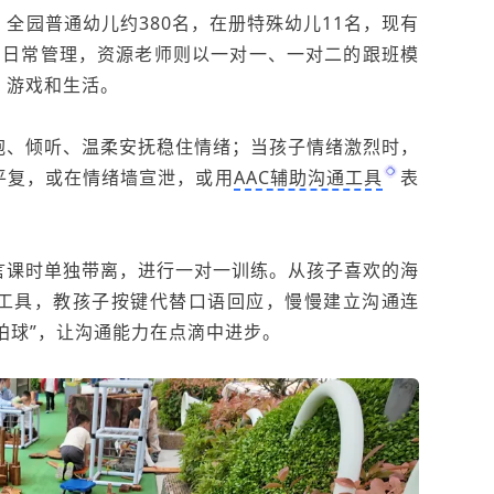
全园普通幼儿约380名，在册特殊幼儿11名，现有
与日常管理，资源老师则以一对一、一对二的跟班模
、游戏和生活。
抱、倾听、温柔安抚稳住情绪；当孩子情绪激烈时，
平复，或在情绪墙宣泄，或用
AAC辅助沟通工具
表
言课时单独带离，进行一对一训练。从孩子喜欢的海
通工具，教孩子按键代替口语回应，慢慢建立沟通连
拍拍球”，让沟通能力在点滴中进步。