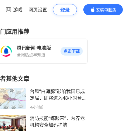
游戏
网页设置
登录
安装电脑版
内容更精彩
门应用推荐
腾讯新闻·电脑版
点击下载
全网热点早知道
者其他文章
台风“白海豚”影响我国已成
定局，即将进入48小时台风
警戒线
-6小时前
消防技能“练起来”，为养老
机构安全加码护航