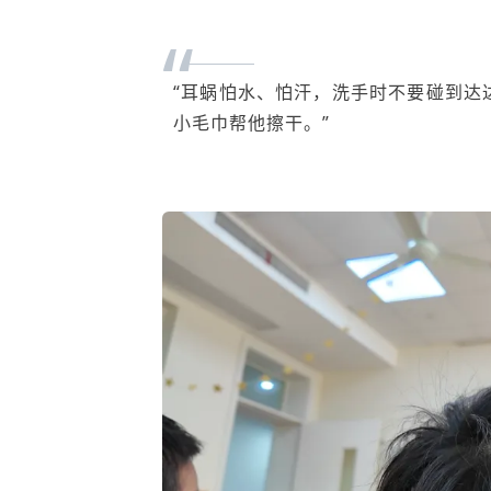
“
“耳蜗怕水、怕汗，洗手时不要碰到达
小毛巾帮他擦干。”