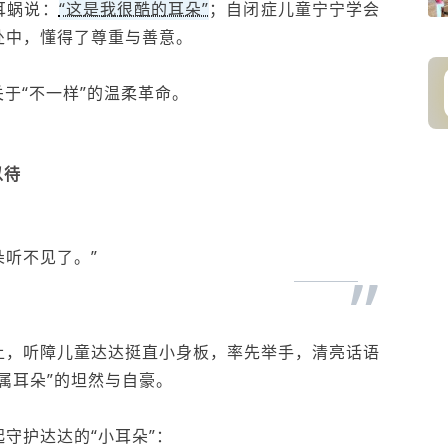
耳蜗说：
“这是我很酷的耳朵”
；自闭症儿童宁宁学会
处中，懂得了尊重与善意。
于“不一样”的温柔革命。
以待
朵听不见了。”
”
上，听障儿童达达挺直小身板，率先举手，清亮话语
属耳朵”的坦然与自豪。
守护达达的“小耳朵”：