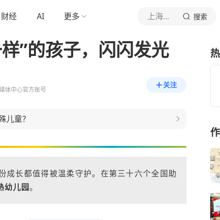
财经
AI
更多
上海静安
搜索
一样”的孩子，闪闪发光
热
关注
媒体中心官方账号
殊儿童？
作
份成长都值得被温柔守护。在第三十六个全国助
熟幼儿园
。