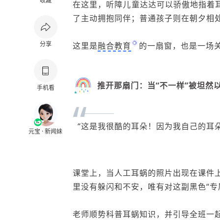
收藏
在这里，听障儿童达达可以骄傲地指着
了主动拥抱同伴；普通孩子则在朝夕相
分享
这里是
融合教育
的一扇窗，也是一场关
推开那扇门：当“不一样”被坦然
手机看
“
“这是我很酷的耳朵！因为我自己的耳
元宝 · 新闻妹
课堂上，当人工耳蜗的照片出现在课件
里没有躲闪和不安，唯有对这副黑色“专
老师顺势科普耳蜗知识，并引导全班一起