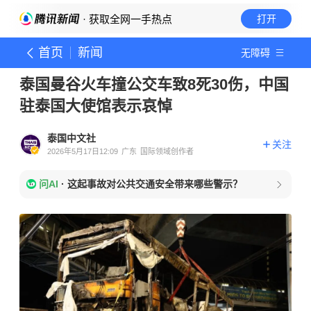
· 获取全网一手热点
打开
首页
新闻
无障碍
泰国曼谷火车撞公交车致8死30伤，中国
驻泰国大使馆表示哀悼
泰国中文社
关注
2026年5月17日12:09
广东
国际领域创作者
问AI
·
这起事故对公共交通安全带来哪些警示？