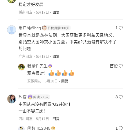
稳定才好发展
湖南网友
5月17日
回复
用户hjy9hcq
1
世界本就是丛林法则，大国获取更多利益天经地义，
别指望大国冲突小国受益，中美g2共治没有解决不了
的问题
广东网友
5月18日
回复
我是许先生
首赞
观点很对！
安徽网友
5月18日
回复
豹变
8
中国从来没有同意“G2共治”！
一山不容二虎！
四川网友
5月17日
回复
函数fff12345
1