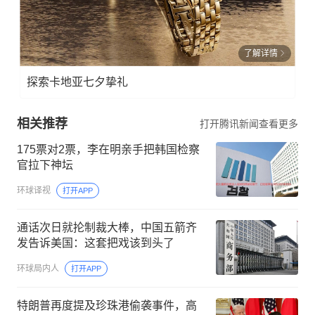
了解详情
探索卡地亚七夕挚礼
相关推荐
打开腾讯新闻查看更多
175票对2票，李在明亲手把韩国检察
官拉下神坛
环球译视
打开APP
通话次日就抡制裁大棒，中国五箭齐
发告诉美国：这套把戏该到头了
环球局内人
打开APP
特朗普再度提及珍珠港偷袭事件，高