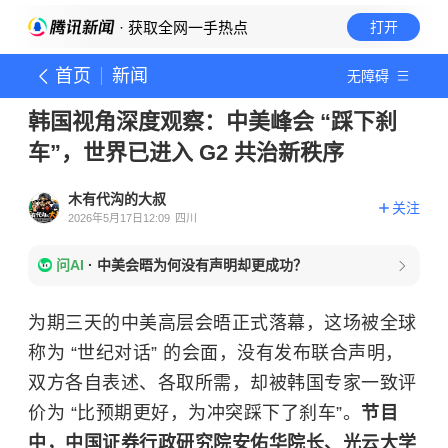
· 获取全网一手热点
打开
首页
新闻
无障碍
韩国视角深度观察：中美峰会 “踩下刹
车”，世界已进入 G2 共治新秩序
木有代沟的大叔
关注
2026年5月17日12:09
四川
问AI
·
中美会晤为何没有声明却更成功？
为期三天的中美高层会晤正式落幕，这场被全球
称为 “世纪对话” 的会面，没有发布联合声明，
双方各自表述、各取所需，却被韩国专家一致评
价为 “比预期更好，为冲突踩下了刹车”。
节目
中，中国证券行政研究院安佑华院长、光云大学