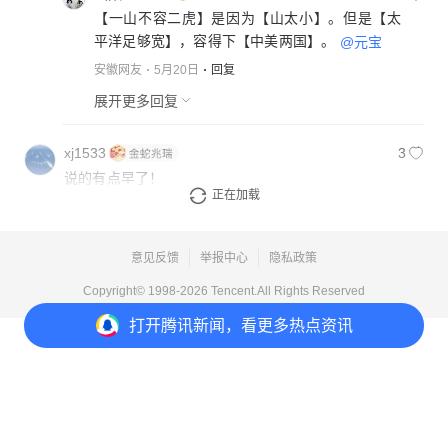
【一山不容二虎】是因为【山太小】。但是【太
平洋足够宽】，容得下【中美两国】。
@元宝
安徽网友
5月20日
回复
展开更多回复
xj1533
3
说的有点早了！
正在加载
河南网友
5月17日
回复
意见反馈
举报中心
隐私政策
Copyright© 1998-
2026
Tencent.All Rights Reserved
打开
腾讯新闻，看更多热点资讯
打开
APP参与讨论
41
197
125
170