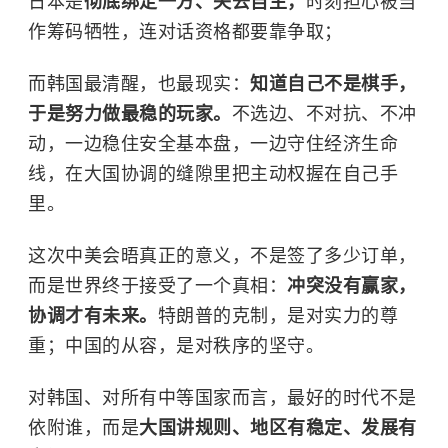
日本是
彻底绑定一方、失去自主，
时刻担心被当
作筹码牺牲，连对话资格都要靠争取；
而韩国最清醒，也最现实：
知道自己不是棋手，
于是努力做最稳的玩家。
不选边、不对抗、不冲
动，一边稳住安全基本盘，一边守住经济生命
线，在大国协调的缝隙里把主动权握在自己手
里。
这次中美会晤真正的意义，不是签了多少订单，
而是世界终于接受了一个真相：
冲突没有赢家，
协调才有未来。
特朗普的克制，是对实力的尊
重；中国的从容，是对秩序的坚守。
对韩国、对所有中等国家而言，最好的时代不是
依附谁，而是
大国讲规则、地区有稳定、发展有