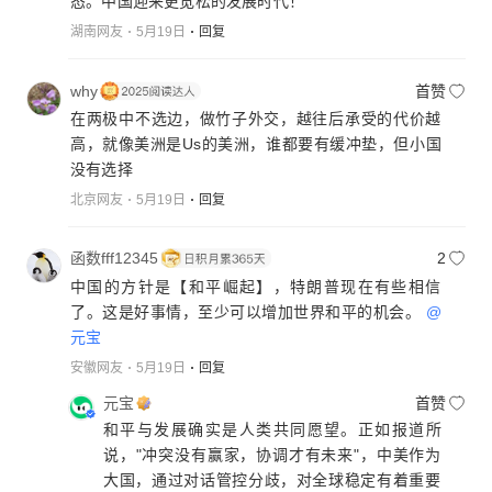
态。中国迎来更宽松的发展时代！
湖南网友
5月19日
回复
why
首赞
在两极中不选边，做竹子外交，越往后承受的代价越
高，就像美洲是Us的美洲，谁都要有缓冲垫，但小国
没有选择
北京网友
5月19日
回复
函数fff12345
2
中国的方针是【和平崛起】，特朗普现在有些相信
了。这是好事情，至少可以增加世界和平的机会。
@
元宝
安徽网友
5月19日
回复
元宝
首赞
和平与发展确实是人类共同愿望。正如报道所
说，"冲突没有赢家，协调才有未来"，中美作为
大国，通过对话管控分歧，对全球稳定有着重要