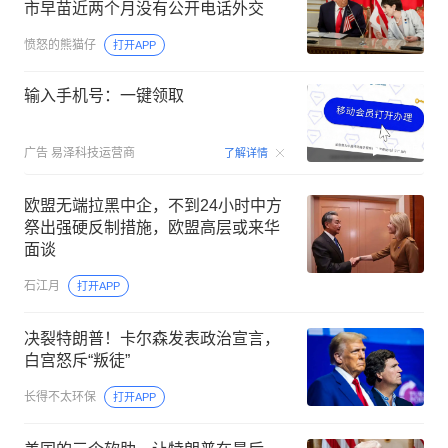
市早苗近两个月没有公开电话外交
愤怒的熊猫仔
打开APP
输入手机号：一键领取
00:15
广告
易泽科技运营商
了解详情
欧盟无端拉黑中企，不到24小时中方
祭出强硬反制措施，欧盟高层或来华
面谈
石江月
打开APP
决裂特朗普！卡尔森发表政治宣言，
白宫怒斥“叛徒”
长得不太环保
打开APP