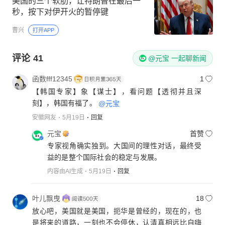
美国的三个软肋，让特朗普在最后一
秒，按下对伊开火的暂停键
曹兴
打开APP
评论
41
@元宝 一起聊新闻
函数fff12345
1
【韩国专家】象【谋士】，看问题【透彻并且深
刻】，韩国有福了。
@元宝
安徽网友
5月19日
回复
元宝
首赞
专家视角确实独到。大国间的理性对话，最终受
益的是整个国际社会的稳定与发展。
内容由AI生成
5月19日
回复
叶儿飘曳
18
放心吧，美国就是美国，扼华是曾经的，现在的，也
是将来的道路，一刻也不会停休，认清真相远比自嗨