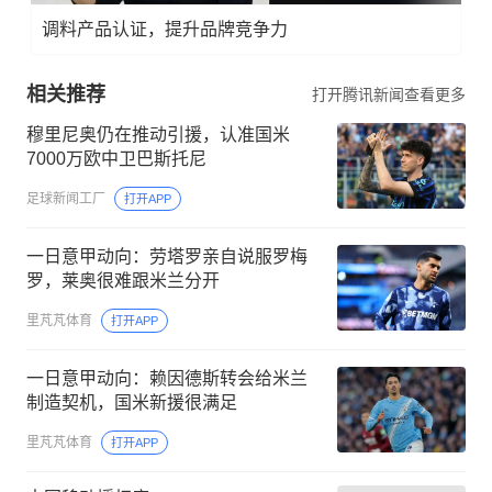
调料产品认证，提升品牌竞争力
相关推荐
打开腾讯新闻查看更多
穆里尼奥仍在推动引援，认准国米
7000万欧中卫巴斯托尼
足球新闻工厂
打开APP
一日意甲动向：劳塔罗亲自说服罗梅
罗，莱奥很难跟米兰分开
里芃芃体育
打开APP
一日意甲动向：赖因德斯转会给米兰
制造契机，国米新援很满足
里芃芃体育
打开APP