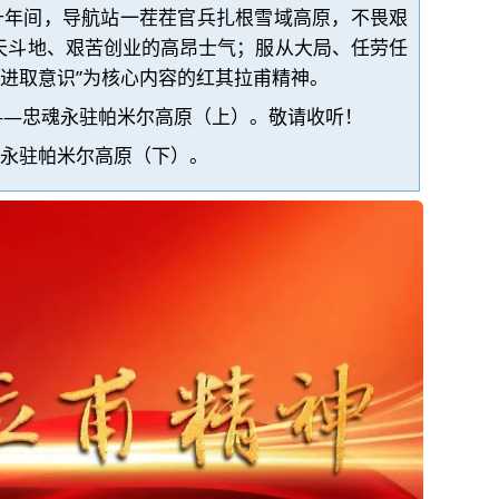
十年间，导航站一茬茬官兵扎根雪域高原，不畏艰
天斗地、艰苦创业的高昂士气；服从大局、任劳任
进取意识”为核心内容的红其拉甫精神。
——忠魂永驻帕米尔高原（上）
。
敬请收听！
永驻帕米尔高原（下）
。