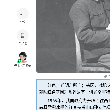
1
分享
手机看
元宝 · 新闻妹
高
红色，光明之所向；基因，魂脉之
部队红色基因》系列故事，讲述空军特
1965年，我国政府为开辟通往西
高原
雪积冰垂的红其拉甫山口建立气