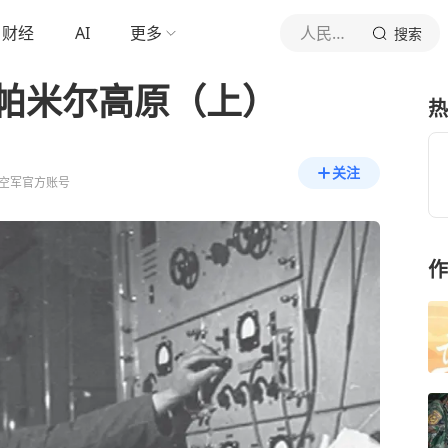
财经
AI
更多
人民空军
搜索
驻帕米尔高原（上）
热
关注
空军官方账号
作