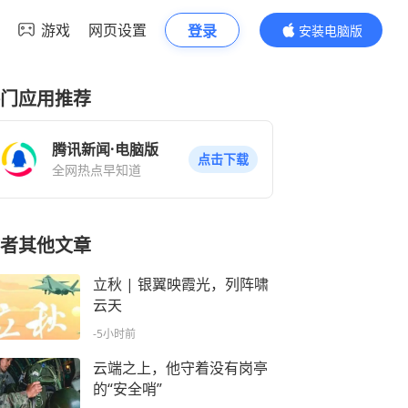
游戏
网页设置
登录
安装电脑版
内容更精彩
门应用推荐
腾讯新闻·电脑版
点击下载
全网热点早知道
者其他文章
立秋 | 银翼映霞光，列阵啸
云天
-5小时前
云端之上，他守着没有岗亭
的“安全哨”