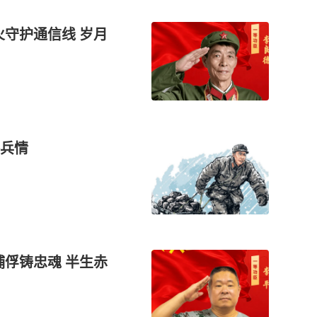
火守护通信线 岁月
兵情
捕俘铸忠魂 半生赤