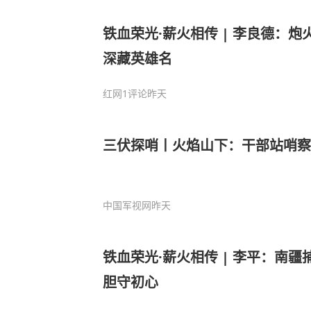
铁血荣光·薪火相传 | 李良德：炮
深藏英雄名
红网
1评论
昨天
三伏探哨丨火焰山下：干部站哨察
中国军视网
昨天
铁血荣光·薪火相传 | 李平：南疆
胆守初心