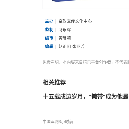
主办
|
空政宣传文化中心
监制
| 冯永辉
编审
|
黄琳颖
编辑
| 赵正阳 张亚芳
免责声明：本内容来自腾讯平台创作者，不代表
相关推荐
十五载戍边岁月，“懒带”成为他最
中国军网
3小时前