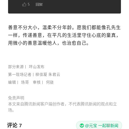
善意不分大小，温柔不分年龄。
愿我们都能像孔先生
一样，传递善意，在平凡的生活里守住心底的童真，
用微小的善意温暖他人，也治愈自己。
部分来源丨 坪山发布
第一现场记者丨柳佳凝 朱君云
编辑丨 场哥 审核丨 何骁
免责声明
本文来自腾讯新闻客户端创作者，不代表腾讯新闻的观点和立
场。
评论
7
评论加载失败，请点击重试
@元宝 一起聊新闻