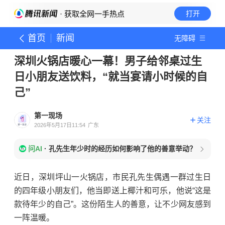
· 获取全网一手热点
打开
首页
新闻
无障碍
深圳火锅店暖心一幕！男子给邻桌过生
日小朋友送饮料，“就当宴请小时候的自
己”
第一现场
关注
2026年5月17日11:54
广东
问AI
·
孔先生年少时的经历如何影响了他的善意举动？
近日，深圳坪山一火锅店，市民孔先生偶遇一群过生日
的四年级小朋友们，他当即送上椰汁和可乐，他说“这是
款待年少的自己”。这份陌生人的善意，让不少网友感到
一阵温暖。