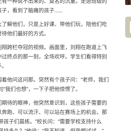
还有一种说不出来的、莫名的沉重。走进班级的
孩子，看到了脑瘫的孩子……
太了解他们，只是上好课、带他们玩，陪他们吃
对待他们最好的方式。
刘翔
跨栏夺冠的视频。画面里，刘翔在跑道上飞
冲过终点的那一刻，全场欢呼。学生们看得特别
手。
围着他问这问那。突然有个孩子问：“老师，我们
句“我们也想”，一下子把他惊愣了。
们期待的眼神，他突然意识到，这些孩子需要的
以奔跑、可以流汗、可以站在赛场上的机会。那
带孩子们晨练。”校长问：“需要学校支持什么
能坚持多久？”他说：“我不知道，但我想试试。”