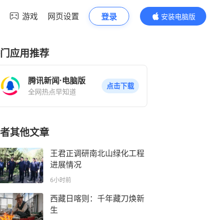
游戏
网页设置
登录
安装电脑版
内容更精彩
门应用推荐
腾讯新闻·电脑版
点击下载
全网热点早知道
者其他文章
王君正调研南北山绿化工程
进展情况
6小时前
西藏日喀则：千年藏刀焕新
生