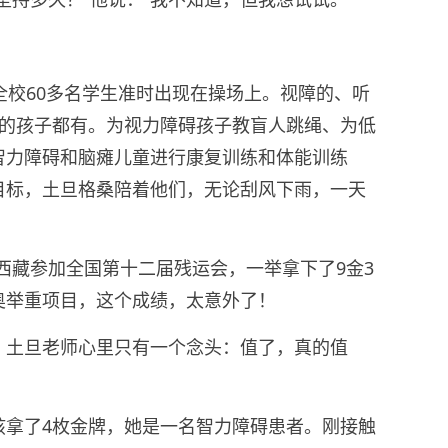
全校60多名学生准时出现在操场上。视障的、听
样的孩子都有。为视力障碍孩子教盲人跳绳、为低
智力障碍和脑瘫儿童进行康复训练和体能训练
目标，土旦格桑陪着他们，无论刮风下雨，一天
表西藏参加全国第十二届残运会，一举拿下了9金3
奥举重项目，这个成绩，太意外了！
，土旦老师心里只有一个念头：值了，真的值
孩拿了4枚金牌，她是一名智力障碍患者。刚接触