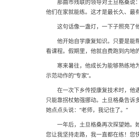
那曲市残联的领导对土旦格桑说
他们在家就能练。这才是最长久、最
这句话像一盏灯，一下子照亮了
他开始自学康复知识。只要是能
看课程。假期里，他就自费跑到内地
寒来暑往，他成长为能够熟练地
示范动作的“专家”。
在一次下乡传授康复技术时，他
只能靠拐杖勉强挪动。土旦格桑告诉多
她点点头说：“老师，我记住了。”
一年后，土旦格桑再次探望她。
您让我坚持走路，我一直都在练！您快