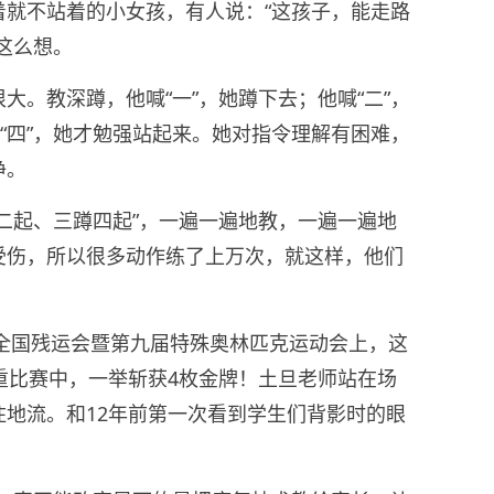
着就不站着的小女孩，有人说：“这孩子，能走路
这么想。
大。教深蹲，他喊“一”，她蹲下去；他喊“二”，
喊“四”，她才勉强站起来。她对指令理解有困难，
净。
二起、三蹲四起”，一遍一遍地教，一遍一遍地
受伤，所以很多动作练了上万次，就这样，他们
届全国残运会暨第九届特殊奥林匹克运动会上，这
重比赛中，一举斩获4枚金牌！土旦老师站在场
地流。和12年前第一次看到学生们背影时的眼