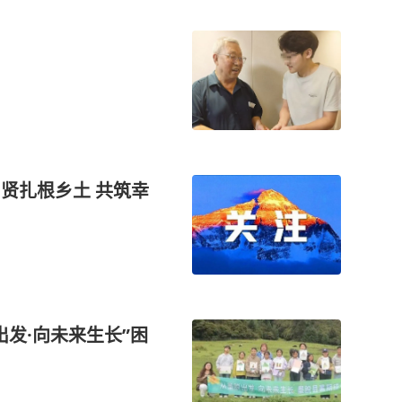
乡贤扎根乡土 共筑幸
出发·向未来生长”困