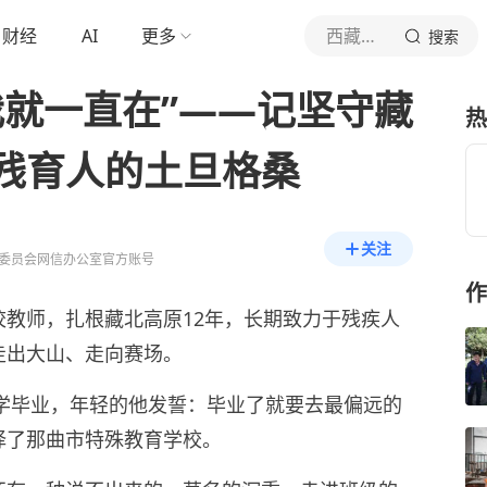
财经
AI
更多
西藏主要新闻
搜索
我就一直在”——记坚守藏
热
残育人的土旦格桑
关注
委员会网信办公室官方账号
作
教师，扎根藏北高原12年，长期致力于残疾人
走出大山、走向赛场。
大学毕业，年轻的他发誓：毕业了就要去最偏远的
择了那曲市特殊教育学校。