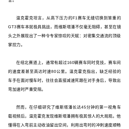
誉。
温克霍克坦言，从高下压力的F1赛车无缝切换到笨重的
GT3赛车本就极具挑战，而维斯塔潘不仅毫无阻碍，甚至在镜
头之外展现出了一种令专家惊叹的天赋：对密集交通流的顶级
掌控力。
在纽北赛道上，通常有超过160辆赛车同时竞技，赛车间
的速度差甚至高达时速80公里。温克霍克指出，缺乏经验的
车手在面对慢车时，往往会直接减速死跟在对手身后，导致出
弯加速时严重受阻。
然而，在仔细研究了维斯塔潘长达45分钟的第一视角车
载视频后，温克霍克发现维斯塔潘拥有极其惊人的大局观。他
懂得在入弯前主动收油留出空间，利用出弯时的冲刺速度顺畅