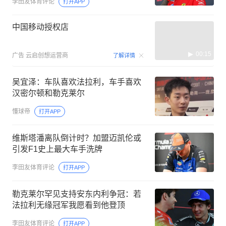
李田友体育评论
打开APP
中国移动授权店
00:15
广告
云启创想运营商
了解详情
吴宜泽：车队喜欢法拉利，车手喜欢
汉密尔顿和勒克莱尔
懂球帝
打开APP
维斯塔潘离队倒计时？加盟迈凯伦或
引发F1史上最大车手洗牌
李田友体育评论
打开APP
勒克莱尔罕见支持安东内利争冠：若
法拉利无缘冠军我愿看到他登顶
李田友体育评论
打开APP