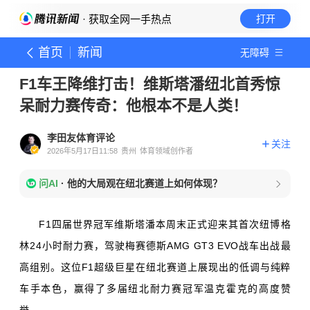
· 获取全网一手热点
打开
首页
新闻
无障碍
F1车王降维打击！维斯塔潘纽北首秀惊
呆耐力赛传奇：他根本不是人类！
李田友体育评论
关注
2026年5月17日11:58
贵州
体育领域创作者
问AI
·
他的大局观在纽北赛道上如何体现？
F1四届世界冠军维斯塔潘本周末正式迎来其首次纽博格
林24小时耐力赛，驾驶梅赛德斯AMG GT3 EVO战车出战最
高组别。这位F1超级巨星在纽北赛道上展现出的低调与纯粹
车手本色，赢得了多届纽北耐力赛冠军温克霍克的高度赞