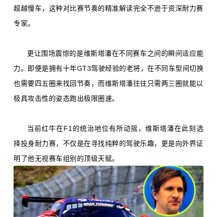
超越慢车，这种对比赛节奏的精准解读完全不逊于资深耐力赛
专家。
更让围场震惊的是维斯塔潘在不同赛车之间的瞬间适应能
力。即便是拥有十年GT3驾驶经验的老将，在不同车型间切换
也需要四五圈来找回节奏，而维斯塔潘往往只需两三圈就能以
极具攻击性的姿态跑出极限圈速。
当前红牛在F1的统治地位有所动摇，维斯塔潘在此刻选
择投身耐力赛，不仅是在寻找纯粹的驾驶乐趣，更是向外界证
明了他无视赛车组别的顶级天赋。