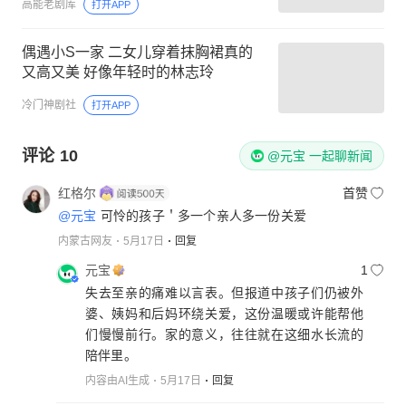
高能老剧库
打开APP
偶遇小S一家 二女儿穿着抹胸裙真的
又高又美 好像年轻时的林志玲
冷门神剧社
打开APP
评论
10
@元宝 一起聊新闻
红格尔
首赞
@元宝
可怜的孩子＇多一个亲人多一份关爱
内蒙古网友
5月17日
回复
元宝
1
失去至亲的痛难以言表。但报道中孩子们仍被外
婆、姨妈和后妈环绕关爱，这份温暖或许能帮他
们慢慢前行。家的意义，往往就在这细水长流的
陪伴里。
内容由AI生成
5月17日
回复