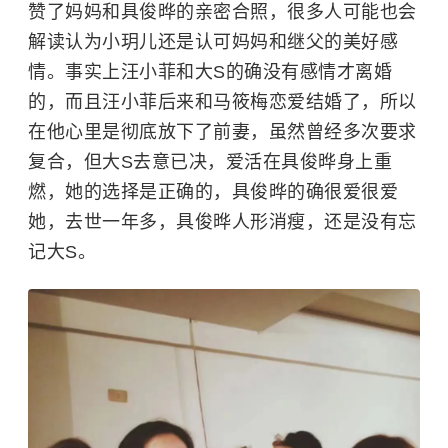
赞了妈妈和具俊晔的亲密合照，很多人可能也会
解读认为小玥儿还是认可妈妈和继父的美好感
情。事实上汪小菲和大S的确没有感情才离婚
的，而且汪小菲后来和马筱梅恋爱结婚了，所以
在他心里是彻底放下了前妻，虽然曾经多次要求
复合，但大S去意已决，爱活在具俊晔身上重
燃，她的选择是正确的，具俊晔的确很爱很爱
她，去世一年多，具俊晔人形消瘦，还是没有忘
记大S。