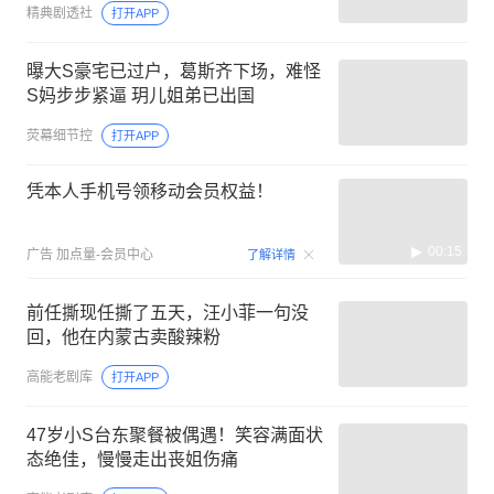
精典剧透社
打开APP
曝大S豪宅已过户，葛斯齐下场，难怪
S妈步步紧逼 玥儿姐弟已出国
荧幕细节控
打开APP
凭本人手机号领移动会员权益！
00:15
广告
加点量-会员中心
了解详情
前任撕现任撕了五天，汪小菲一句没
回，他在内蒙古卖酸辣粉
高能老剧库
打开APP
47岁小S台东聚餐被偶遇！笑容满面状
态绝佳，慢慢走出丧姐伤痛