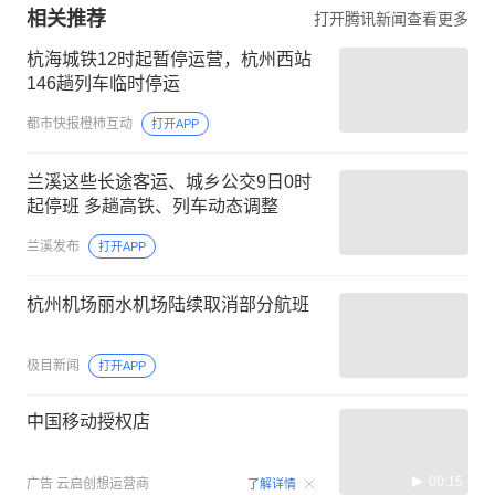
相关推荐
打开腾讯新闻查看更多
杭海城铁12时起暂停运营，杭州西站
146趟列车临时停运
都市快报橙柿互动
打开APP
兰溪这些长途客运、城乡公交9日0时
起停班 多趟高铁、列车动态调整
兰溪发布
打开APP
杭州机场丽水机场陆续取消部分航班
极目新闻
打开APP
中国移动授权店
00:15
广告
云启创想运营商
了解详情