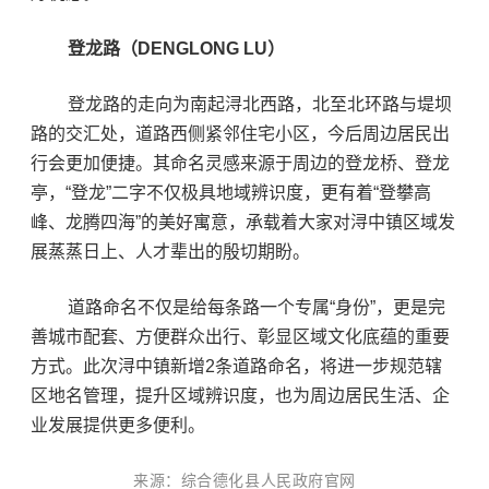
登龙路（DENGLONG LU）
登龙路的走向为南起浔北西路，北至北环路与堤坝
路的交汇处，道路西侧紧邻住宅小区，今后周边居民出
行会更加便捷。其命名灵感来源于周边的登龙桥、登龙
亭，“登龙”二字不仅极具地域辨识度，更有着“登攀高
峰、龙腾四海”的美好寓意，承载着大家对浔中镇区域发
展蒸蒸日上、人才辈出的殷切期盼。
道路命名不仅是给每条路一个专属“身份”，更是完
善城市配套、方便群众出行、彰显区域文化底蕴的重要
方式。此次浔中镇新增2条道路命名，将进一步规范辖
区地名管理，提升区域辨识度，也为周边居民生活、企
业发展提供更多便利。
来源：综合德化县人民政府官网