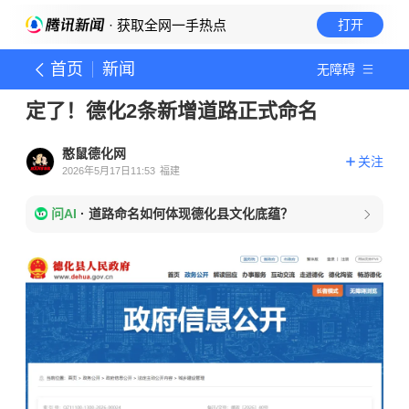
· 获取全网一手热点
打开
首页
新闻
无障碍
定了！德化2条新增道路正式命名
憨鼠德化网
关注
2026年5月17日11:53
福建
问AI
·
道路命名如何体现德化县文化底蕴？