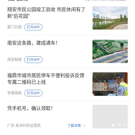
翔安市民公园竣工验收 市民休闲有了
新“后花园”
厦门日报
打开APP
南安这条路，建成通车！
南安融媒
打开APP
福鼎市城市居民停车不便利投诉反馈
专属二维码已上线
幸福福鼎
打开APP
凭手机号，确认领取！
00:15
广告
易泽科技运营商
了解详情