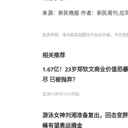
来源：新民晚报 作者：新民周刊,应琛
免责声明：本内容来自腾讯平台创作者，不代表
相关推荐
1.67亿！23岁郑钦文商业价值恐
尽 已被抛弃？
念洲
13评论
14小时前
游泳女神刘湘准备复出，回击变胖
峰有望奥运摘金