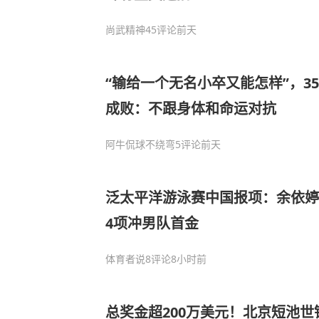
尚武精神
45评论
前天
“输给一个无名小卒又能怎样”，3
成败：不跟身体和命运对抗
阿牛侃球不绕弯
5评论
前天
泛太平洋游泳赛中国报项：余依婷
4项冲男队首金
体育者说
8评论
8小时前
总奖金超200万美元！北京短池世