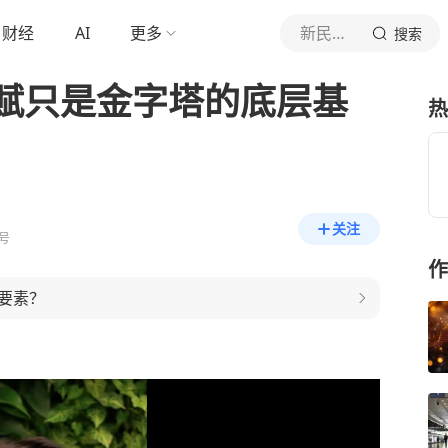
财经
AI
更多
新民晚报
搜索
赋只是金字塔的底层基
热
关注
号
作
要素？