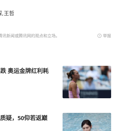
,王哲
腾讯新闻或腾讯网的观点和立场。
举报
暴跌 奥运金牌红利耗
质疑，50仰若返巅