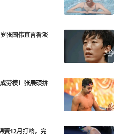
5岁张国伟直言看淡
成劳模！张展硕拼
锦赛12月打响，完