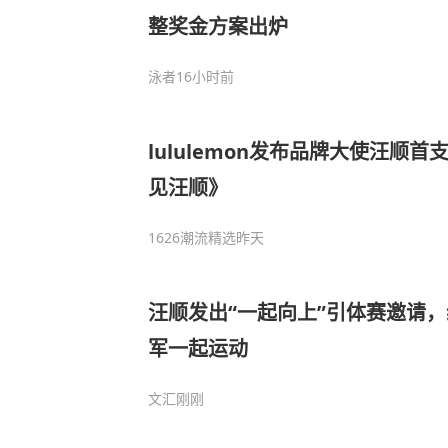
整奖金方案出炉
泳者
16小时前
lululemon发布品牌大使汪顺
见汪顺》
1626潮流精选
昨天
汪顺发出“一起向上”引体赛邀请
军一起运动
文汇
刚刚