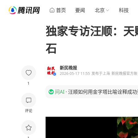
首页
要闻
北京
科技
独家专访汪顺：天
石
新民晚报
2026-05-17 11:55
发布于
上海
新民晚报官方账
1
问AI
·
汪顺如何用金字塔比喻诠释成功
评论