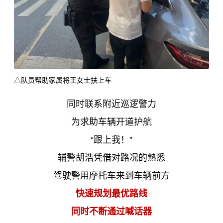
△队员帮助家属将王女士扶上车
同时联系附近巡逻警力
为求助车辆开道护航
“跟上我！”
辅警胡浩凭借对路况的熟悉
驾驶警用摩托车来到车辆前方
快速规划最优路线
同时不断通过喊话器