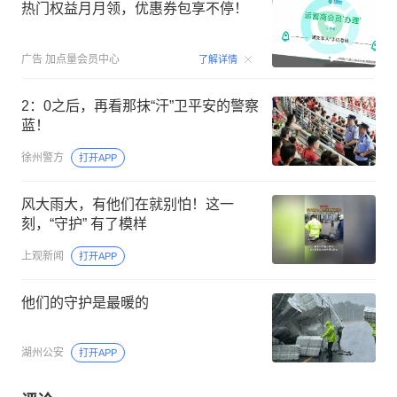
热门权益月月领，优惠券包享不停！
00:15
广告
加点量会员中心
了解详情
2：0之后，再看那抹“汗”卫平安的警察
蓝！
徐州警方
打开APP
风大雨大，有他们在就别怕！这一
刻，“守护” 有了模样
上观新闻
打开APP
他们的守护是最暖的
湖州公安
打开APP