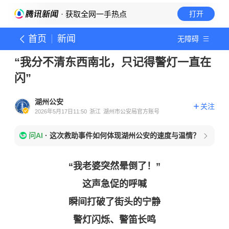
· 获取全网一手热点
打开
首页
新闻
无障碍
“我分不清东西南北，只记得警灯一直在
闪”
湖州公安
关注
2026年5月17日11:50
浙江
湖州市公安局官方账号
问AI
·
这次救助事件如何体现湖州公安的速度与温情？
“我老婆突然晕倒了！”
这声急促的呼喊
瞬间打破了街头的宁静
警灯闪烁、警笛长鸣