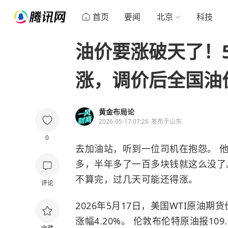
首页
要闻
北京
科技
油价要涨破天了！
涨，调价后全国油
黄金布局论
2026-05-17 07:26
发布于
山东
0
去加油站，听到一位司机在抱怨。 
多，半年多了一百多块钱就这么没了
不算完，过几天可能还得涨。
评论
2026年5月17日，美国WTI原油期货
涨幅4.20%。 伦敦布伦特原油报109