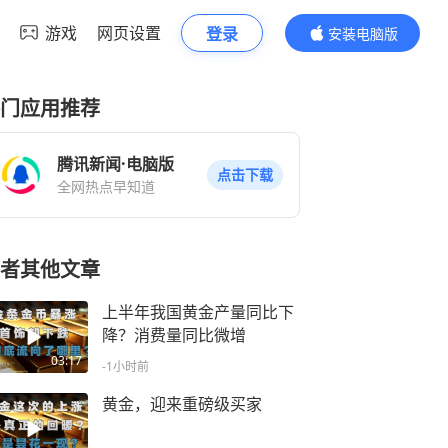
游戏
网页设置
登录
安装电脑版
内容更精彩
门应用推荐
腾讯新闻·电脑版
点击下载
全网热点早知道
者其他文章
上半年我国黄金产量同比下
降？消费量同比微增
03:17
-1小时前
黄金，迎来重磅级买家