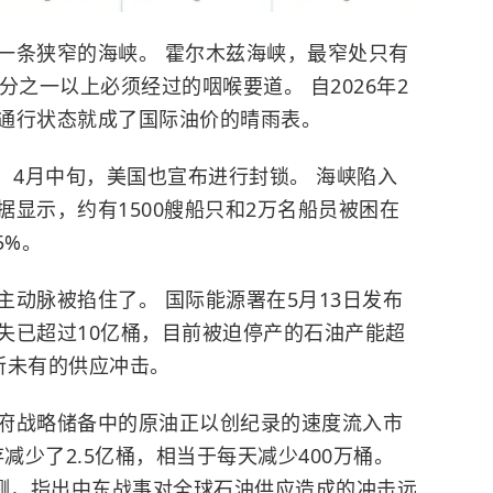
一条狭窄的海峡。
霍尔木兹海峡
，最窄处只有
分之一以上必须经过的咽喉要道。 自2026年2
通行状态就成了国际油价的晴雨表。
 4月中旬，美国也宣布进行封锁。 海峡陷入
据显示，约有1500艘船只和2万名船员被困在
5%。
动脉被掐住了。 国际能源署在5月13日发布
失已超过10亿桶，目前被迫停产的石油产能超
前所未有的供应冲击。
府战略储备中的原油正以创纪录的速度流入市
减少了2.5亿桶，相当于每天减少400万桶。
测，指出
中东
战事对全球石油供应造成的冲击远