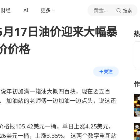
财经
AI
更多
黄金布局论
搜索
5月17日油价迎来大幅暴
热
价价格
关注
作
他说年初加满一箱油大概四百块，现在要五百
。 加油站的老师傅一边加油一边点头，说这还
价格报105.42美元一桶，单日上涨4.25美元，
.26美元一桶，上涨3.35%。 这两个数字重新站