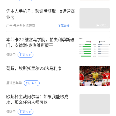
凭本人手机号：验证后获取！#运营商
业务
00:15
广告
云启创想运营商
了解详情
本菲卡2-2维塞乌学院，帕夫利季斯破
门，安德烈·克洛维斯扳平
懂球帝
打开APP
葡超，埃斯托里尔VS法马利康
星球嘉年华
打开APP
欧超杯主裁阿尔坦：如果我能够成
功，那么任何人都可以
懂球帝
打开APP