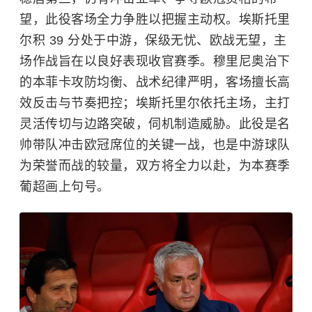
望，此役客场全力争胜以把握主动权。埃斯托里
尔积 39 分处于中游，保级无忧、欧战无望，主
场作战旨在以良好表现收官赛季。穆里尼奥治下
的本菲卡攻防均衡、战术纪律严明，客场擅长高
效反击与节奏把控；埃斯托里尔依托主场，主打
灵活传切与边路突破，伺机制造威胁。此役是名
帅带队冲击欧冠席位的关键一战，也是中游球队
为荣誉而战的较量，双方将全力以赴，为本赛季
葡超画上句号。