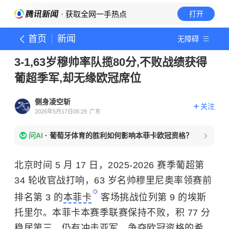
· 获取全网一手热点
打开
首页
新闻
无障碍
3-1,63岁穆帅率队揽80分,不败战绩获得
葡超季军,却无缘欧冠席位
侧身凌空斩
关注
2026年5月17日05:29
广东
问AI
·
葡萄牙体育的胜利如何影响本菲卡欧冠资格？
北京时间 5 月 17 日，2025-2026 赛季葡超第
34 轮收官战打响，63 岁名帅穆里尼奥率领赛前
排名第 3 的
本菲卡
客场挑战位列第 9 的埃斯
托里尔。本菲卡本赛季联赛保持不败，积 77 分
稳居第三，仍有冲击亚军、争夺欧冠资格的希