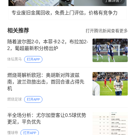
了解详情
专业废旧金属回收，免费上门评估，价格有竞争力
相关推荐
打开腾讯新闻查看更多
随着波尔图2-0，本菲卡2-2，布拉加2-
2，葡超最新积分榜出炉
体坛黑马
打开APP
燃烧哥解析欧冠：奥胡斯对阵波兹
南，波兰劲旅出击，首回合谁占得先
机
燃烧足球
打开APP
半全场分析：尤尔加登客让0.5球优势
更足，平负优先
懂球帝
打开APP