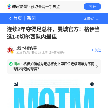
· 获取全网一手热点
打开
首页
新闻
无障碍
连续2年夺得足总杯，曼城官方：格伊当
选1-0切尔西队内最佳
虎扑体育内容
关注
2026年5月17日02:14
上海
虎扑官方账号
问AI
·
格伊如何成为足总杯史上第四位连续两年为不同
球队夺冠的球员？