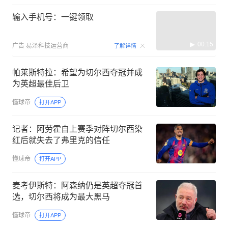
输入手机号：一键领取
00:15
广告
易泽科技运营商
了解详情
帕莱斯特拉：希望为切尔西夺冠并成
为英超最佳后卫
懂球帝
打开APP
记者：阿劳霍自上赛季对阵切尔西染
红后就失去了弗里克的信任
懂球帝
打开APP
麦考伊斯特：阿森纳仍是英超夺冠首
选，切尔西将成为最大黑马
懂球帝
打开APP