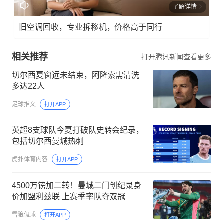
了解详情
旧空调回收，专业拆移机，价格高于同行
相关推荐
打开腾讯新闻查看更多
切尔西夏窗远未结束，阿隆索需清洗
多达22人
足球推文
打开APP
英超8支球队今夏打破队史转会纪录，
包括切尔西曼城热刺
虎扑体育内容
打开APP
4500万镑加二转！曼城二门创纪录身
价加盟利兹联 上赛季率队夺双冠
雪狼侃球
打开APP