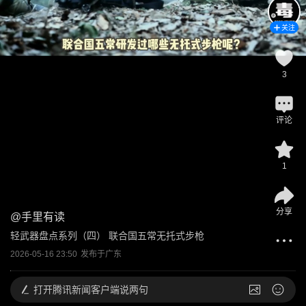
关注
3
评论
1
分享
@
手里有读
轻武器盘点系列（四） 联合国五常无托式步枪
2026-05-16 23:50
发布于
广东
打开
腾讯新闻客户端说两句