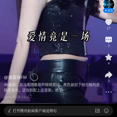
关注
27
3
4
@
谢霆锋FM
3
4K直拍：高马尾随着歌声微微晃动，黑色装扮下她白皙的皮
肤在发光，这张脸配上这首歌，绝了
2026-05-16 23:37
打开
腾讯新闻客户端说两句